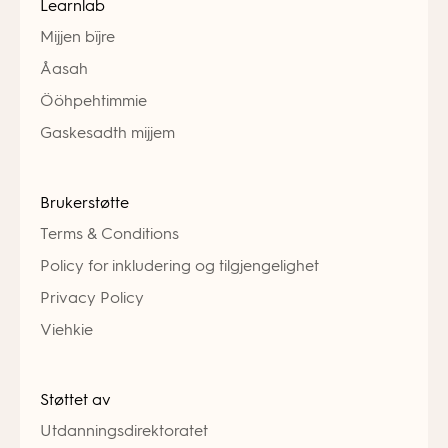
Learnlab
Mijjen bïjre
Åasah
Ööhpehtimmie
Gaskesadth mijjem
Brukerstøtte
Terms & Conditions
Policy for inkludering og tilgjengelighet
Privacy Policy
Viehkie
Støttet av
Utdanningsdirektoratet