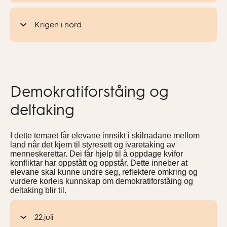
Krigen i nord
Demokratiforståing og
deltaking
I dette temaet får elevane innsikt i skilnadane mellom
land når det kjem til styresett og ivaretaking av
menneskerettar. Dei får hjelp til å oppdage kvifor
konfliktar har oppstått og oppstår. Dette inneber at
elevane skal kunne undre seg, reflektere omkring og
vurdere korleis kunnskap om demokratiforståing og
deltaking blir til.
22.juli