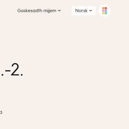
Gaskesadth mijjem
Norsk
-2.
d: