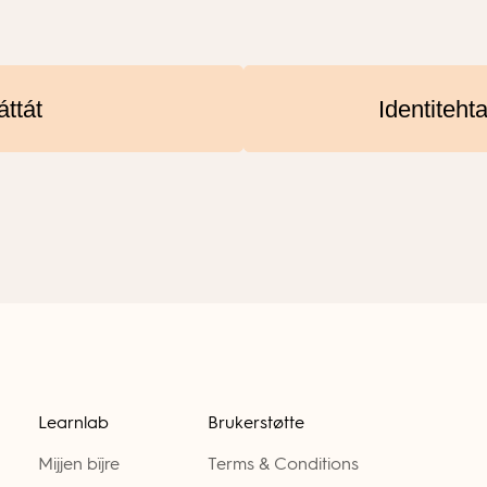
áttát
Identiteht
Learnlab
Brukerstøtte
Mijjen bïjre
Terms & Conditions