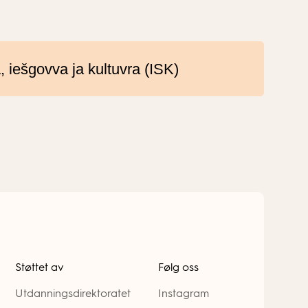
a, iešgovva ja kultuvra (ISK)
Støttet av
Følg oss
Utdanningsdirektoratet
Instagram