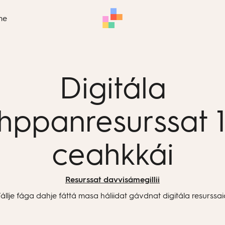
me
Digitála
hppanresurssat 1.
ceahkkái
Resurssat davvisámegillii
állje fága dahje fáttá masa háliidat gávdnat digitála resurssai