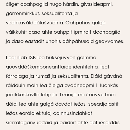
čilget doahpagiid nugo hárdin, givssideapmi,
gárrenmirkkut, seksualitehta ja
veahkaválddálašvuohta. Oahpahus galgá
váikkuhit dasa ahte oahppit ipmirdit doahpagiid
ja daso eastadit unohis dáhpáhusaid geavvames.
Learnlab ISK lea huksejuvvon golmma
guovddáškomponeanttaide identitehta, leat
fárrolaga ja rumaš ja seksualitehta. Dáid gávdná
ráidduin main lea čielga ovdáneapmi 1. luohkás
joatkkaskuvlla lohppii. Teoriija mii čuovvu buot
dáid, lea ahte galgá dovdat iežas, speadjalastit
iežas earáid ektuid, oainnusindahkat
sierraláganvuođaid ja oaidnit ahte dat iešalddis