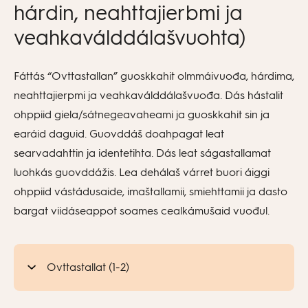
hárdin, neahttajierbmi ja
veahkaválddálašvuohta)
Fáttás “Ovttastallan” guoskkahit olmmáivuođa, hárdima,
neahttajierpmi ja veahkaválddálašvuođa. Dás hástalit
ohppiid giela/sátnegeavaheami ja guoskkahit sin ja
earáid daguid. Guovddáš doahpagat leat
searvadahttin ja identetihta. Dás leat ságastallamat
luohkás guovddážis. Lea dehálaš várret buori áiggi
ohppiid vástádusaide, imaštallamii, smiehttamii ja dasto
bargat viidáseappot soames cealkámušaid vuođul.
Ovttastallat (1-2)