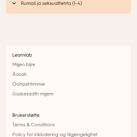
Rumaš ja seksualitehta (1-4)
Learnlab
Mijjen bïjre
Åasah
Ööhpehtimmie
Gaskesadth mijjem
Brukerstøtte
Terms & Conditions
Policy for inkludering og tilgjengelighet