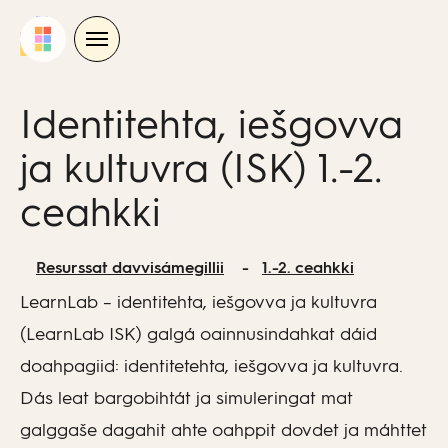
Skip
to
content
Identitehta, iešgovva
ja kultuvra (ISK) 1.-2.
ceahkki
Resurssat davvisámegillii
1.-2. ceahkki
LearnLab – identitehta, iešgovva ja kultuvra
(LearnLab ISK) galgá oainnusindahkat dáid
doahpagiid: identitetehta, iešgovva ja kultuvra.
Dás leat bargobihtát ja simuleringat mat
galggaše dagahit ahte oahppit dovdet ja máhttet