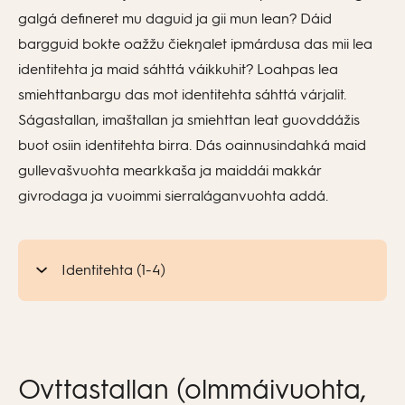
galgá defineret mu daguid ja gii mun lean? Dáid
bargguid bokte oažžu čiekŋalet ipmárdusa das mii lea
identitehta ja maid sáhttá váikkuhit? Loahpas lea
smiehttanbargu das mot identitehta sáhttá várjalit.
Ságastallan, imaštallan ja smiehttan leat guovddážis
buot osiin identitehta birra. Dás oainnusindahká maid
gullevašvuohta mearkkaša ja maiddái makkár
givrodaga ja vuoimmi sierraláganvuohta addá.
Identitehta (1-4)
Ovttastallan (olmmáivuohta,