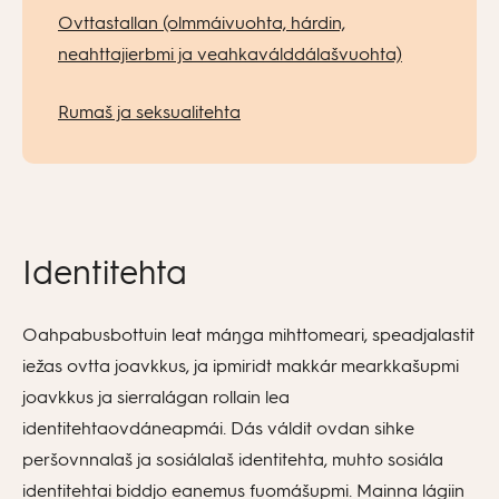
Ovttastallan (olmmáivuohta, hárdin,
neahttajierbmi ja veahkaválddálašvuohta)
Rumaš ja seksualitehta
Identitehta
Oahpabusbottuin leat máŋga mihttomeari, speadjalastit
iežas ovtta joavkkus, ja ipmiridt makkár mearkkašupmi
joavkkus ja sierralágan rollain lea
identitehtaovdáneapmái. Dás váldit ovdan sihke
peršovnnalaš ja sosiálalaš identitehta, muhto sosiála
identitehtai biddjo eanemus fuomášupmi. Mainna lágiin