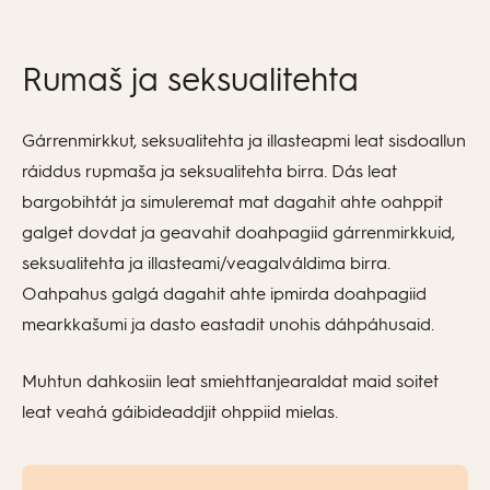
Rumaš ja seksualitehta
Gárrenmirkkut, seksualitehta ja illasteapmi leat sisdoallun
ráiddus rupmaša ja seksualitehta birra. Dás leat
bargobihtát ja simuleremat mat dagahit ahte oahppit
galget dovdat ja geavahit doahpagiid gárrenmirkkuid,
seksualitehta ja illasteami/veagalváldima birra.
Oahpahus galgá dagahit ahte ipmirda doahpagiid
mearkkašumi ja dasto eastadit unohis dáhpáhusaid.
Muhtun dahkosiin leat smiehttanjearaldat maid soitet
leat veahá gáibideaddjit ohppiid mielas.