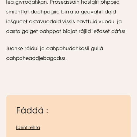
lea givrodahkan. Proseassain hástalit ohppiid
smiehttat doahpagiid birra ja geavahit daid
iešguđet oktavuođaid vissis eavttuid vuođul ja
dasto galget oahppat bidjat rájiid iežaset dáfus.
Juohke ráidui ja oahpahudahkosii gullá
oahpaheaddjebagadus.
Fáddá :
Identitehta