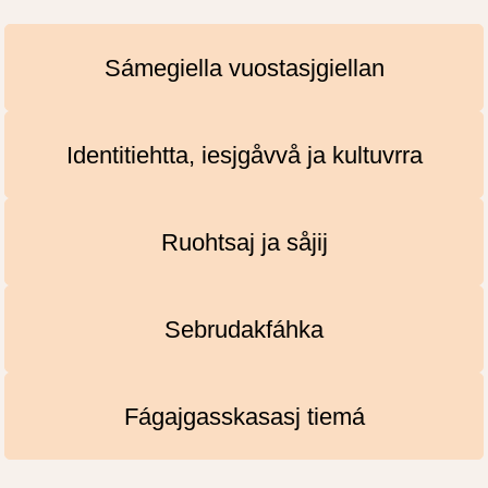
Sámegiella vuostasjgiellan
Identitiehtta, iesjgåvvå ja kultuvrra
Ruohtsaj ja såjij
Sebrudakfáhka
Fágajgasskasasj tiemá