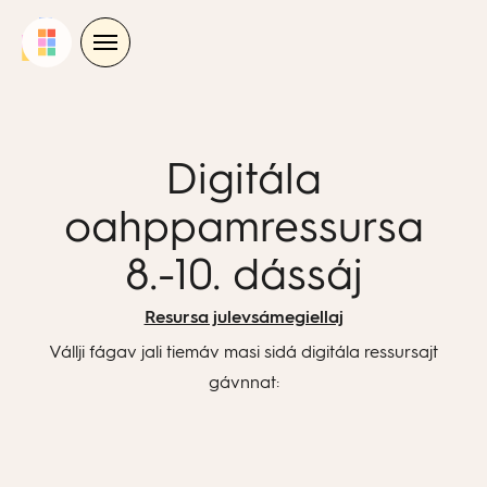
Skip
to
content
Digitála
oahppamressursa
8.-10. dássáj
Resursa julevsámegiellaj
Vállji fágav jali tiemáv masi sidá digitála ressursajt
gávnnat: