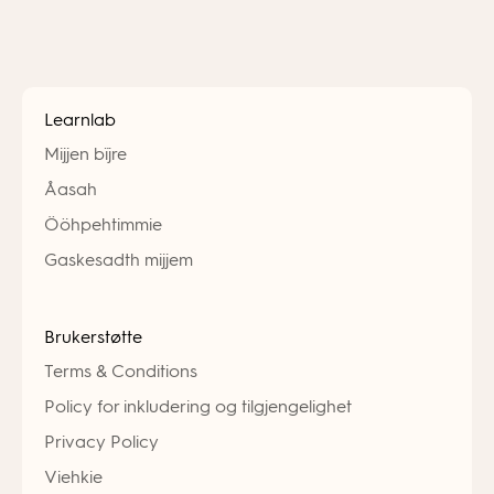
Learnlab
Mijjen bïjre
Åasah
Ööhpehtimmie
Gaskesadth mijjem
Brukerstøtte
Terms & Conditions
Policy for inkludering og tilgjengelighet
Privacy Policy
Viehkie