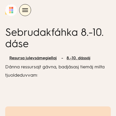
Skip
to
content
Sebrudakfáhka 8.-10.
dáse
Resursa julevsámegiellaj
8.-10. dássáj
Dánna ressursajt gávna, badjásasj tiemáj milta
tjuoldeduvvam: