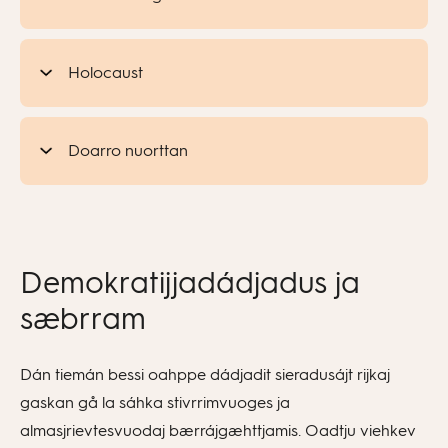
Holocaust
Doarro nuorttan
Demokratijjadádjadus ja
sæbrram
Dán tiemán bessi oahppe dádjadit sieradusájt rijkaj
gaskan gå la sáhka stivrrimvuoges ja
almasjrievtesvuodaj bærrájgæhttjamis. Oadtju viehkev