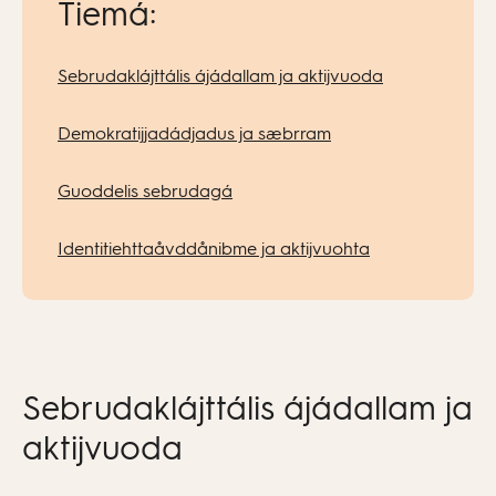
Tiemá:
Sebrudaklájttális ájádallam ja aktijvuoda
Demokratijjadádjadus ja sæbrram
Guoddelis sebrudagá
Identitiehttaåvddånibme ja aktijvuohta
Sebrudaklájttális ájádallam ja
aktijvuoda