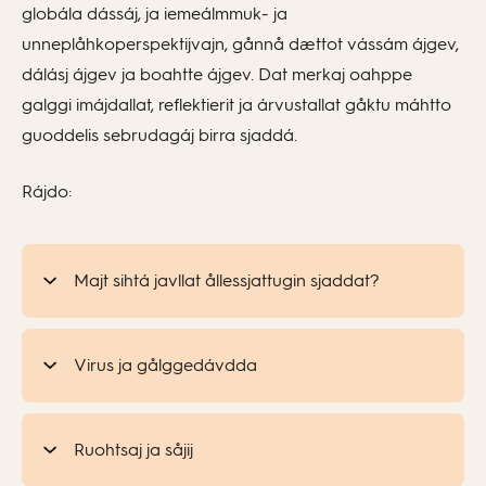
globála dássáj, ja iemeálmmuk- ja
unneplåhkoperspektijvajn, gånnå dættot vássám ájgev,
dálásj ájgev ja boahtte ájgev. Dat merkaj oahppe
galggi imájdallat, reflektierit ja árvustallat gåktu máhtto
guoddelis sebrudagáj birra sjaddá.
Rájdo:
Majt sihtá javllat ållessjattugin sjaddat?
Virus ja gålggedávdda
Ruohtsaj ja såjij