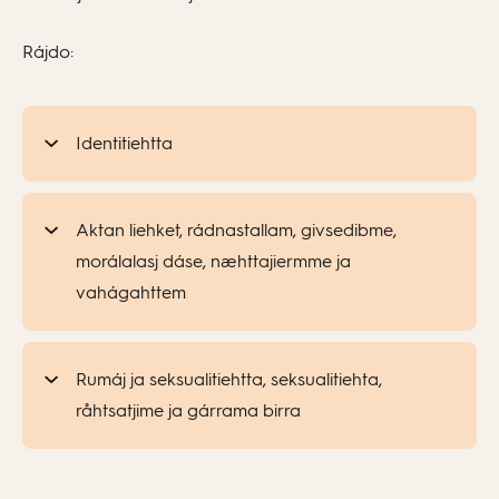
Rájdo:
Identitiehtta
Aktan liehket, rádnastallam, givsedibme,
morálalasj dáse, næhttajiermme ja
vahágahttem
Rumáj ja seksualitiehtta, seksualitiehta,
råhtsatjime ja gárrama birra