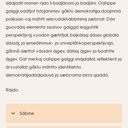
dádjadit manen rijdo li badjánam ja badjáni. Oahppe
galggi oadtjot hárjjánimev gåktu demokratijja doajmmá
práksisin vaj máhtti sebrudakhábbmimij sæbrrat. Dán
guovdásj elementa sisanov galggá iesjguhtik
perspektijvaj vuodon gæhttjat, bájkálasj dáses globála
dássáj, ja iemeálmmuk- ja unneplåhkoperspektijvajn,
gånnå dættot vássám ájgev, dálásj ájgev ja boahtte
ájgev. Dat merkaj oahppe galggi imájdallat, reflektierit ja
árvustallat gåktu máhtto identitiehta
demokratijjadádjadusá ja sæbrrama birra sjaddá.
Rájdo:
Sábme