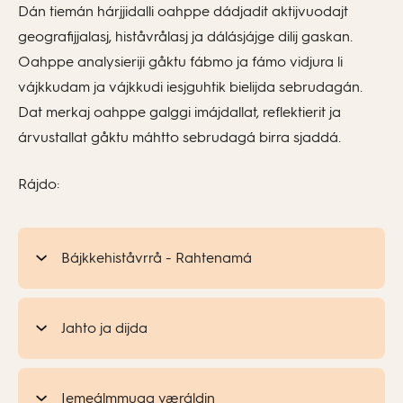
Dán tiemán hárjjidalli oahppe dádjadit aktijvuodajt
geografijjalasj, histåvrålasj ja dálásjájge dilij gaskan.
Oahppe analysieriji gåktu fábmo ja fámo vidjura li
vájkkudam ja vájkkudi iesjguhtik bielijda sebrudagán.
Dat merkaj oahppe galggi imájdallat, reflektierit ja
árvustallat gåktu máhtto sebrudagá birra sjaddá.
Rájdo:
Bájkkehiståvrrå - Rahtenamá
Jahto ja dijda
Iemeálmmuga væráldin