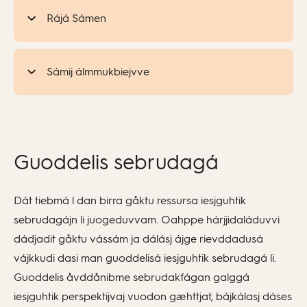
Rájá Sámen
Sámij álmmukbiejvve
Guoddelis sebrudagá
Dát tiebmá l dan birra gåktu ressursa iesjguhtik
sebrudagájn li juogeduvvam. Oahppe hárjjidaláduvvi
dádjadit gåktu vássám ja dálásj ájge rievddadusá
vájkkudi dasi man guoddelisá iesjguhtik sebrudagá li.
Guoddelis åvddånibme sebrudakfágan galggá
iesjguhtik perspektijvaj vuodon gæhttjat, bájkálasj dáses