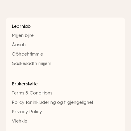
Learnlab
Mijjen bïjre
Åasah
Ööhpehtimmie
Gaskesadth mijjem
Brukerstøtte
Terms & Conditions
Policy for inkludering og tilgjengelighet
Privacy Policy
Viehkie