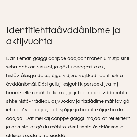
Identitiehttaåvddånibme ja
aktijvuohta
Dán tiemán galggi oahppe dádjadit manen ulmutja sihti
sebrudahkan viessot, ja gåktu geografijjalasj,
histåvrålasj ja dálásj ájge vidjura vájkkudi identitiehta
åvddånibmáj. Dási gulluji iesjguhtik perspektijva mij
buorre iellem máhttá liehket, ja jut oahppe åvddånahtti
sihke histåvrrådiedulasjvuodav ja tjadádime máhtov gå
ietjasa åvdep ájge, dálásj ájge ja boahtte ájge baktu
dádjadi. Dat merkaj oahppe galggi imájdallat, reflektierit
ja árvustallat gåktu máhtto identitiehta åvddånime ja
aktisasjvuoda birra sjaddá.