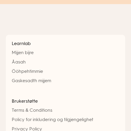
Learnlab
Mijjen bïjre
Åasah
Ööhpehtimmie
Gaskesadth mijjem
Brukerstøtte
Terms & Conditions
Policy for inkludering og tilgjengelighet
Privacy Policy