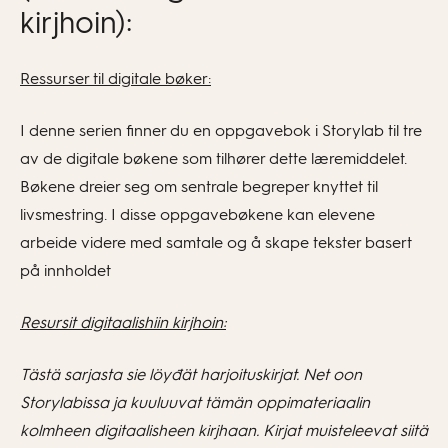
kirjhoin):
Ressurser til digitale bøker:
I denne serien finner du en oppgavebok i Storylab til tre
av de digitale bøkene som tilhører dette læremiddelet.
Bøkene dreier seg om sentrale begreper knyttet til
livsmestring. I disse oppgavebøkene kan elevene
arbeide videre med samtale og å skape tekster basert
på innholdet
Resursit digitaalishiin kirjhoin:
Tästä sarjasta sie löyđät harjoituskirjat. Net oon
Storylabissa ja kuuluuvat tämän oppimateriaalin
kolmheen digitaalisheen kirjhaan. Kirjat muisteleevat siitä