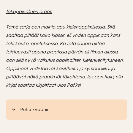
Jokapäivälinen praati
Tämä sarja oon mainio apu kielenoppimisessa. Sitä
saattaa pittäät koko klassin eli yh
đ
en oppilhaan kans
tahi kauko-opetuksessa. Ko tätä sarjaa pittää
toistuuvasti apuna praatissa päivän eli tiiman alussa,
oon sillä hyvä vaikutus oppilhaitten kielenkehityksheen.
Oppilhaat yhđistäävät käsittheitä ja symbooliita, ja
pittäävät näitä praatin lähtökohtana. Jos oon halu, niin
kirjat saattaa kirjoittaat ulos Pdf:ksi.
Puhu kväänii