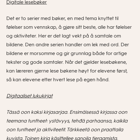
Digitale lesebøker
Det er to serier med bøker, en med tema knyttet til
følelser som vennskap, å gjøre sitt beste, alle har følelser
og aktiviteter. Her er det lagt vekt på å samtale om
bildene. Den andre serien handler om lek med ord. Der
bildene er morsomme og gir grunnlag både for artige
tekster og gode samtaler. Når det gjelder lesebøkene,
kan læreren gjerne lese bøkene høyt for elevene først,
så kan elevene etter hvert lese på egen hånd.
Digitaaliset lukukirjat
Tässä oon kaksi kirjasarjaa. Ensimäisessä kirjassa oon
teemana tuntheet: ystävyys, tehđä parhaansa, kaikila
oon tuntheet ja aktiviteetit. Tärkkeetä oon praattaila
kuvista. Toinen kirja käsittellee sanoila tieraamista.