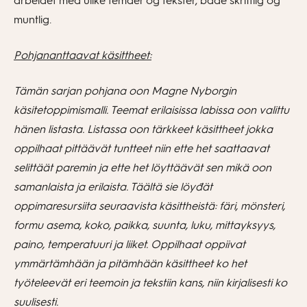
arbeidet med ulike temaer og tekster, både skriftlig og
muntlig.
Pohjananttaavat käsittheet:
Tämän sarjan pohjana oon Magne Nyborgin
käsitetoppimismalli. Teemat erilaisissa labissa oon valittu
hänen listasta. Listassa oon tärkkeet käsittheet jokka
oppilhaat pittäävät tuntteet niin ette het saattaavat
selittäät paremin ja ette het löyttäävät sen mikä oon
samanlaista ja erilaista. Täältä sie löyđät
oppimaresursiita seuraavista käsittheistä: färi, mönsteri,
formu asema, koko, paikka, suunta, luku, mittayksyys,
paino, temperatuuri ja liiket. Oppilhaat oppiivat
ymmärtämhään ja pitämhään käsittheet ko het
työteleevät eri teemoin ja tekstiin kans, niin kirjalisesti ko
suulisesti.