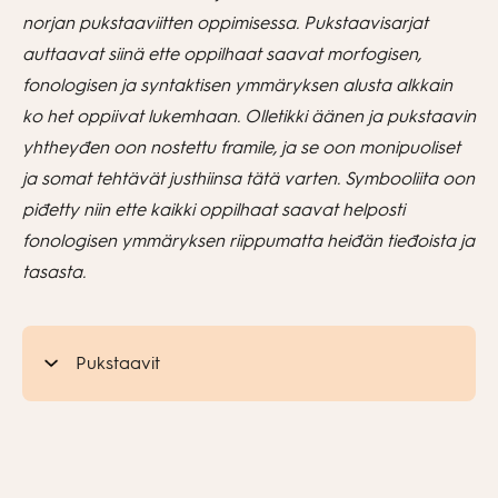
norjan pukstaaviitten oppimisessa. Pukstaavisarjat
auttaavat siinä ette oppilhaat saavat morfogisen,
fonologisen ja syntaktisen ymmäryksen alusta alkkain
ko het oppiivat lukemhaan. Olletikki äänen ja pukstaavin
yhtheyđen oon nostettu framile, ja se oon monipuoliset
ja somat tehtävät justhiinsa tätä varten. Symbooliita oon
pi
đ
etty niin ette kaikki oppilhaat saavat helposti
fonologisen ymmäryksen riippumatta hei
đän tieđoista ja
tasasta.
Pukstaavit