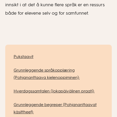
innsikt i at det å kunne flere språk er en ressurs
både for elevene selv og for samfunnet.
Pukstaavit
Grunnleggende språkopplæring
(Pohjananttaava kielenoppiminen):
Hverdagssamtalen (Jokapäivälinen praati):
Grunnleggende begreper (Pohjananttaavat
käsittheet):