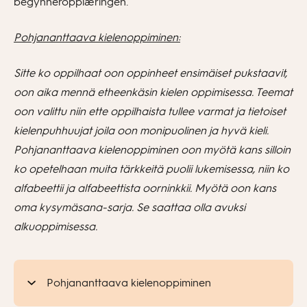
begynneropplæringen.
Pohjananttaava kielenoppiminen:
Sitte ko oppilhaat oon oppinheet ensimäiset pukstaavit,
oon aika mennä etheenkäsin kielen oppimisessa. Teemat
oon valittu niin ette oppilhaista tullee varmat ja tietoiset
kielenpuhhuujat joila oon monipuolinen ja hyvä kieli.
Pohjananttaava kielenoppiminen oon myötä kans silloin
ko opetelhaan muita tärkkeitä puolii lukemisessa, niin ko
alfabeettii ja alfabeettista oorninkkii. Myötä oon kans
oma kysymäsana-sarja. Se saattaa olla avuksi
alkuoppimisessa.
Pohjananttaava kielenoppiminen