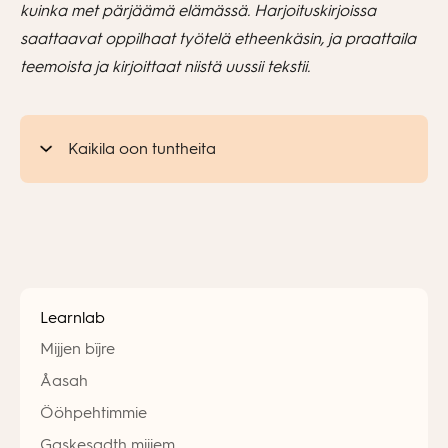
kuinka met pärjäämä elämässä. Harjoituskirjoissa
saattaavat oppilhaat työtelä etheenkäsin, ja praattaila
teemoista ja kirjoittaat niistä uussii tekstii.
Kaikila oon tuntheita
Learnlab
Mijjen bïjre
Åasah
Ööhpehtimmie
Gaskesadth mijjem