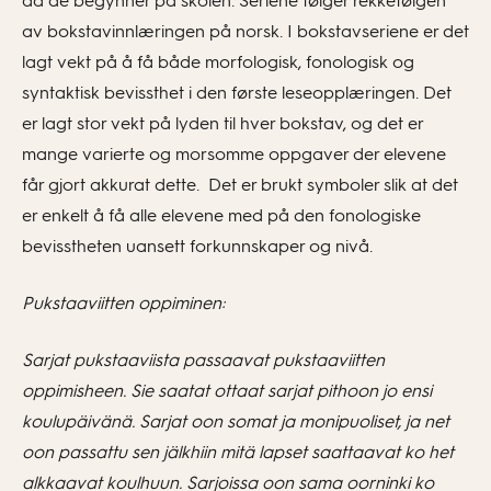
da de begynner på skolen. Seriene følger rekkefølgen
av bokstavinnlæringen på norsk. I bokstavseriene er det
lagt vekt på å få både morfologisk, fonologisk og
syntaktisk bevissthet i den første leseopplæringen. Det
er lagt stor vekt på lyden til hver bokstav, og det er
mange varierte og morsomme oppgaver der elevene
får gjort akkurat dette. Det er brukt symboler slik at det
er enkelt å få alle elevene med på den fonologiske
bevisstheten uansett forkunnskaper og nivå.
Pukstaaviitten oppiminen:
Sarjat pukstaaviista passaavat pukstaaviitten
oppimisheen. Sie saatat ottaat sarjat pithoon jo ensi
koulupäivänä. Sarjat oon somat ja monipuoliset, ja net
oon passattu sen jälkhiin mitä lapset saattaavat ko het
alkkaavat koulhuun. Sarjoissa oon sama oorninki ko