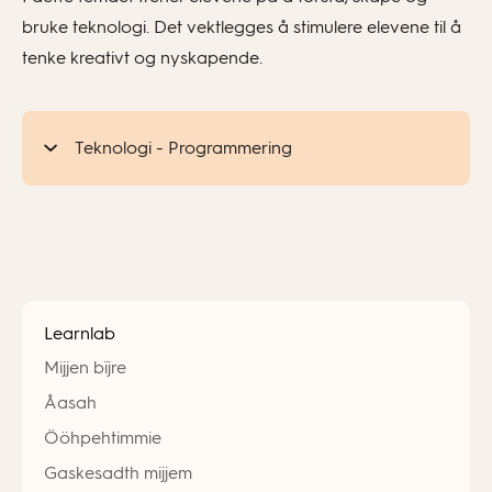
bruke teknologi. Det vektlegges å stimulere elevene til å
tenke kreativt og nyskapende.
Teknologi - Programmering
Learnlab
Mijjen bïjre
Åasah
Ööhpehtimmie
Gaskesadth mijjem