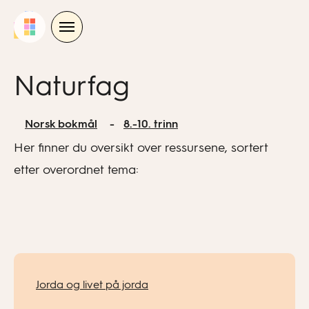
Skip
to
content
Naturfag
Norsk bokmål
8.-10. trinn
Her finner du oversikt over ressursene, sortert
etter overordnet tema:
Jorda og livet på jorda