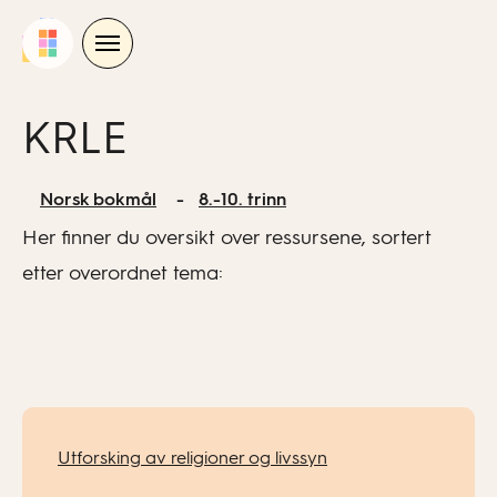
Skip
to
content
KRLE
Norsk bokmål
8.-10. trinn
Her finner du oversikt over ressursene, sortert
etter overordnet tema:
Utforsking av religioner og livssyn