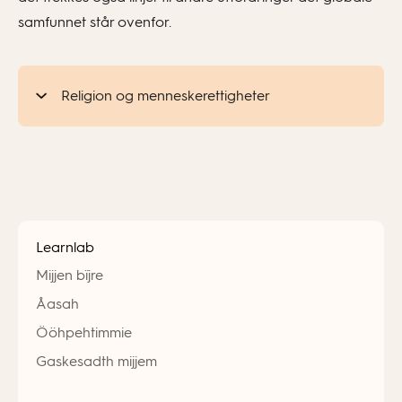
samfunnet står ovenfor.
Religion og menneskerettigheter
Learnlab
Mijjen bïjre
Åasah
Ööhpehtimmie
Gaskesadth mijjem