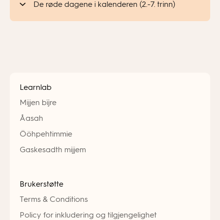
De røde dagene i kalenderen (2.-7. trinn)
Learnlab
Mijjen bïjre
Åasah
Ööhpehtimmie
Gaskesadth mijjem
Brukerstøtte
Terms & Conditions
Policy for inkludering og tilgjengelighet