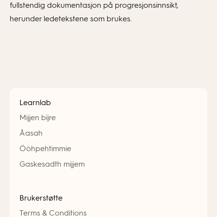
fullstendig dokumentasjon på progresjonsinnsikt,
herunder ledetekstene som brukes.
Learnlab
Mijjen bïjre
Åasah
Ööhpehtimmie
Gaskesadth mijjem
Brukerstøtte
Terms & Conditions