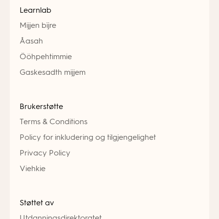
Learnlab
Mijjen bïjre
Åasah
Ööhpehtimmie
Gaskesadth mijjem
Brukerstøtte
Terms & Conditions
Policy for inkludering og tilgjengelighet
Privacy Policy
Viehkie
Støttet av
Utdanningsdirektoratet