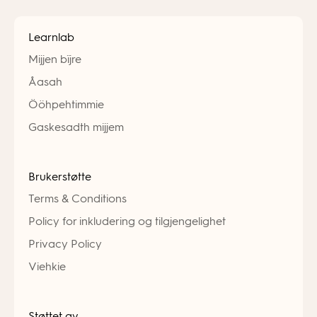
Learnlab
Mijjen bïjre
Åasah
Ööhpehtimmie
Gaskesadth mijjem
Brukerstøtte
Terms & Conditions
Policy for inkludering og tilgjengelighet
Privacy Policy
Viehkie
Støttet av