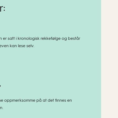
r:
n er satt i kronologisk rekkefølge og består
even kan lese selv.
?
evene oppmerksomme på at det finnes en
n.