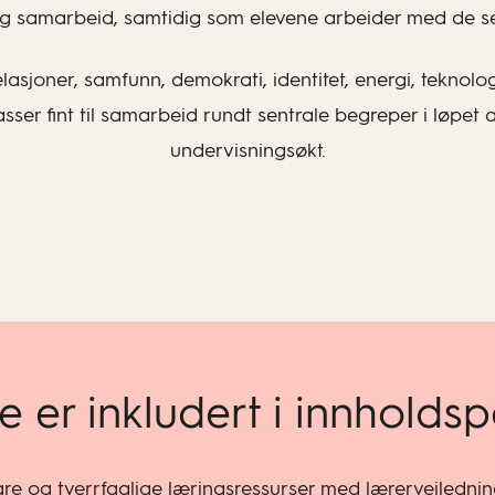
 og samarbeid, samtidig som elevene arbeider med de s
joner, samfunn, demokrati, identitet, energi, teknologi,
asser fint til samarbeid rundt sentrale begreper i løpet
undervisningsøkt.
e er inkludert i innholds
bare og tverrfaglige læringsressurser med lærerveilednin