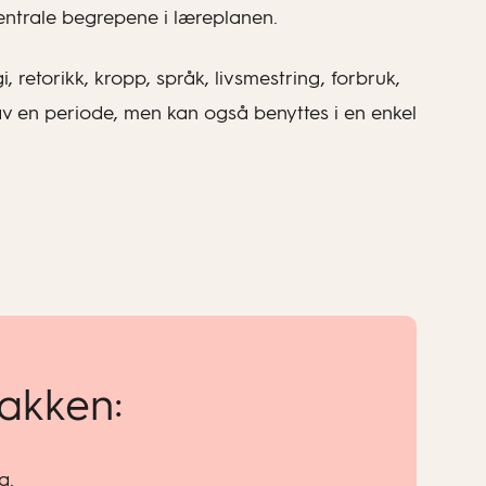
entrale begrepene i læreplanen.
 retorikk, kropp, språk, livsmestring, forbruk,
 av en periode, men kan også benyttes i en enkel
pakken:
g.