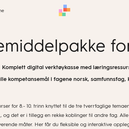
me
emiddelpakke for 
Komplett digital verktøykasse med læringsressur
 alle kompetansemål i fagene norsk, samfunnsfag,
 for 8.- 10. trinn knyttet til de tre tverrfaglige temae
g det er i tillegg en rekke koblinger til andre fag. Alle
iverende måter. Her får du fleksible og interaktive opp