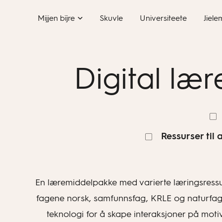
Skip
Mijjen bïjre
Skuvle
Universiteete
Jiele
to
content
Digital lær
Ressurser til
En læremiddelpakke med varierte læringsressurser
fagene norsk, samfunnsfag, KRLE og naturfag, o
teknologi for å skape interaksjoner på mot