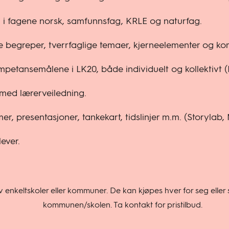
l i fagene norsk, samfunnsfag, KRLE og naturfag.
e begreper, tverrfaglige temaer, kjerneelementer og k
ompetansemålene i LK20, både individuelt og kollektivt 
 med lærerveiledning.
er, presentasjoner, tankekart, tidslinjer m.m. (Storylab
ever.
enkeltskoler eller kommuner. De kan kjøpes hver for seg eller 
kommunen/skolen. Ta kontakt for pristilbud.