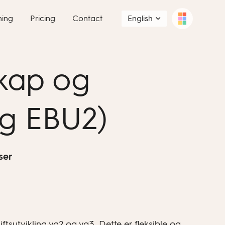
ning
Pricing
Contact
English
kap og
og EBU2)
ser
sutvikling vg2 og vg3. Dette er fleksible og