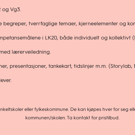
2 og Vg3.
e begreper, tverrfaglige temaer, kjerneelementer og k
ompetansemålene i LK20, både individuelt og kollektivt 
 med lærerveiledning.
er, presentasjoner, tankekart, tidslinjer m.m. (Storylab
ever.
eltskoler eller fylkeskommune. De kan kjøpes hver for seg elle
kommunen/skolen. Ta kontakt for pristilbud.