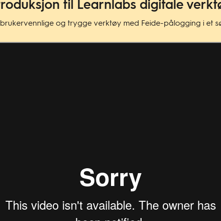
troduksjon til Learnlabs digitale verk
 brukervennlige og trygge verktøy med Feide-pålogging i et søm