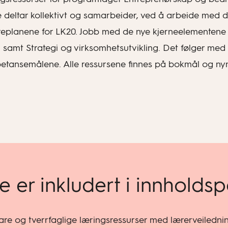
e deltar kollektivt og samarbeider, ved å arbeide med d
 læreplanene for LK20. Jobb med de nye kjerneelemente
samt Strategi og virksomhetsutvikling. Det følger med e
tansemålene. Alle ressursene finnes på bokmål og ny
e er inkludert i innholds
bare og tverrfaglige læringsressurser med lærerveiledni