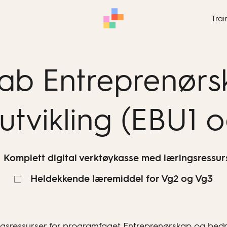
Trai
lab Entreprenørs
sutvikling (EBU1 
Komplett digital verktøykasse med læringsressur
Heldekkende læremiddel for Vg2 og Vg3
sressurser for programfaget Entreprenørskap og bedrift