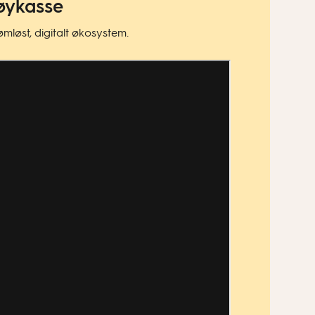
tøykasse
løst, digitalt økosystem.