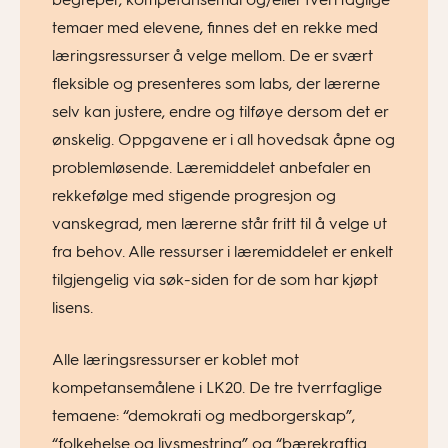
temaer med elevene, finnes det en rekke med
læringsressurser å velge mellom. De er svært
fleksible og presenteres som labs, der lærerne
selv kan justere, endre og tilføye dersom det er
ønskelig. Oppgavene er i all hovedsak åpne og
problemløsende. Læremiddelet anbefaler en
rekkefølge med stigende progresjon og
vanskegrad, men lærerne står fritt til å velge ut
fra behov. Alle ressurser i læremiddelet er enkelt
tilgjengelig via søk-siden for de som har kjøpt
lisens.
Alle læringsressurser er koblet mot
kompetansemålene i LK20. De tre tverrfaglige
temaene: “demokrati og medborgerskap”,
“folkehelse og livsmestring” og “bærekraftig