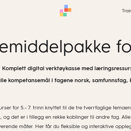
Trai
remiddelpakke for 
Komplett digital verktøykasse med læringsressur
 alle kompetansemål i fagene norsk, samfunnsfag,
r for 5.- 7. trinn knyttet til de tre tverrfaglige temaen
g det er i tillegg en rekke koblinger til andre fag. Alle
iverende måter. Her får du fleksible og interaktive opp