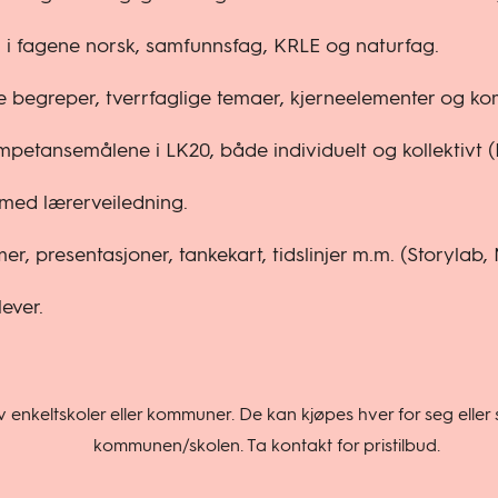
l i fagene norsk, samfunnsfag, KRLE og naturfag.
e begreper, tverrfaglige temaer, kjerneelementer og k
ompetansemålene i LK20, både individuelt og kollektivt 
 med lærerveiledning.
er, presentasjoner, tankekart, tidslinjer m.m. (Storylab
ever.
enkeltskoler eller kommuner. De kan kjøpes hver for seg eller 
kommunen/skolen. Ta kontakt for pristilbud.