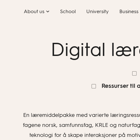
Skip
About us
School
University
Business
to
content
Digital læ
Ressurser til
En læremiddelpakke med varierte læringsressurse
fagene norsk, samfunnsfag, KRLE og naturfag, o
teknologi for å skape interaksjoner på mot