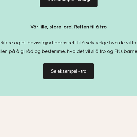
Vår lille, store jord. Retten til å tro
ktere og bli bevisstgjort barns rett til å selv velge hva de vi
len på å gi råd og bestemme, hva det vil si å tro og FNs barnek
Se eksempel - tro