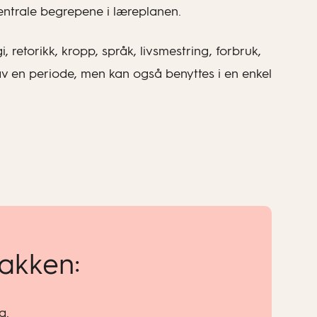
entrale begrepene i læreplanen.
 retorikk, kropp, språk, livsmestring, forbruk,
 av en periode, men kan også benyttes i en enkel
pakken:
g.