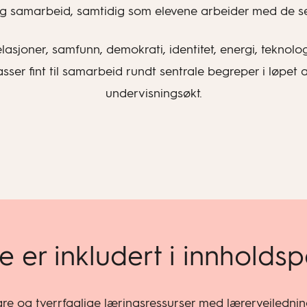
 og samarbeid, samtidig som elevene arbeider med de s
joner, samfunn, demokrati, identitet, energi, teknologi,
asser fint til samarbeid rundt sentrale begreper i løpet
undervisningsøkt.
e er inkludert i innholds
bare og tverrfaglige læringsressurser med lærerveilednin