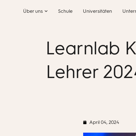
Skip
Über uns
Schule
Universitäten
Unter
to
content
Learnlab K
Lehrer 202
April 04, 2024