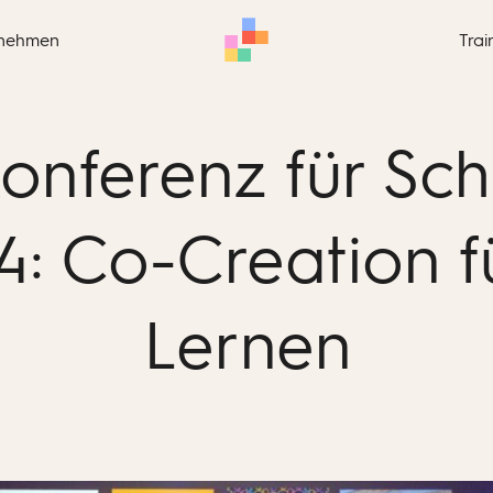
nehmen
Trai
onferenz für Schu
4: Co-Creation f
Lernen