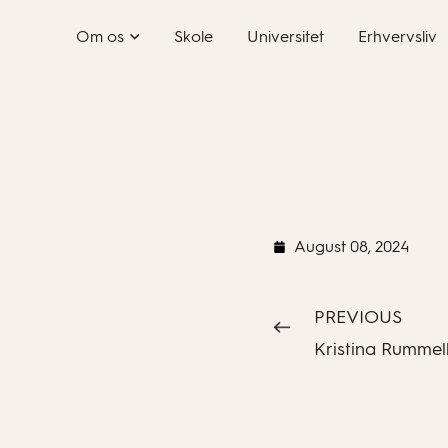
Skip
Om os
Skole
Universitet
Erhvervsliv
to
content
August 08, 2024
PREVIOUS
Kristina Rummel