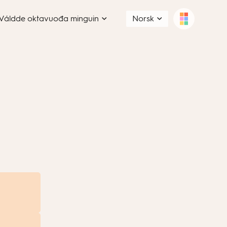
Váldde oktavuođa minguin
Norsk