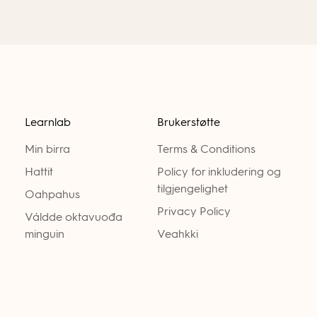
Learnlab
Brukerstøtte
Min birra
Terms & Conditions
Hattit
Policy for inkludering og
tilgjengelighet
Oahpahus
Privacy Policy
Váldde oktavuođa
minguin
Veahkki