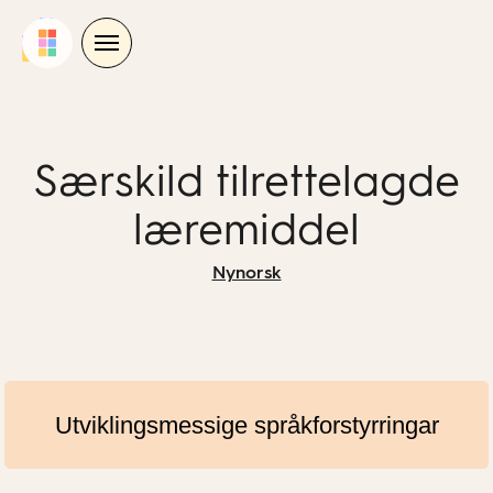
Skip
to
content
Særskild tilrettelagde
læremiddel
Nynorsk
Utviklingsmessige språkforstyrringar