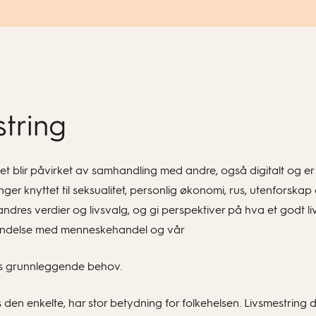
string
het blir påvirket av samhandling med andre, også digitalt og er 
er knyttet til seksualitet, personlig økonomi, rus, utenforskap
andres verdier og livsvalg, og gi perspektiver på hva et godt l
orbindelse med menneskehandel og vår
ers grunnleggende behov.
s den enkelte, har stor betydning for folkehelsen. Livsmestring