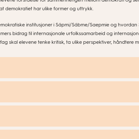
 at demokratiet har ulike former og uttrykk.
emokratiske institusjoner i Sápmi/Sábme/Saepmie og hvordan S
mers bidrag til internasjonale urfolkssamarbeid og internasjo
g skal elevene tenke kritisk, ta ulike perspektiver, håndtere