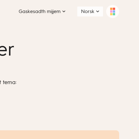
Gaskesadth mijjem
Norsk
er
t tema: