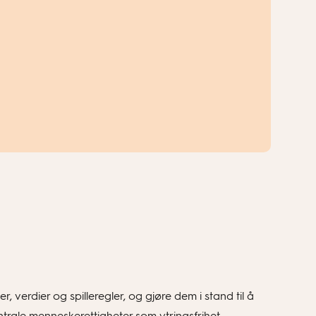
erdier og spilleregler, og gjøre dem i stand til å
rale menneskerettigheter som ytringsfrihet,