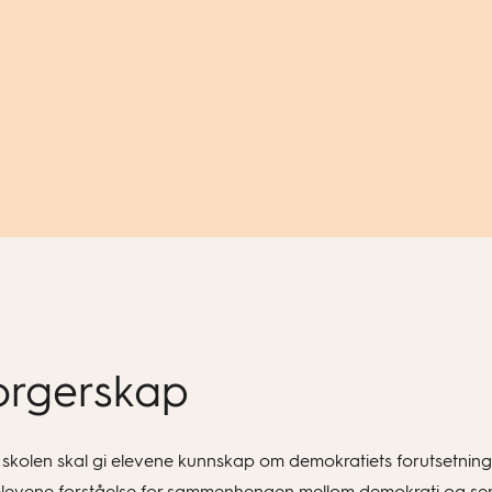
orgerskap
len skal gi elevene kunnskap om demokratiets forutsetninger, v
 elevene forståelse for sammenhengen mellom demokrati og sent