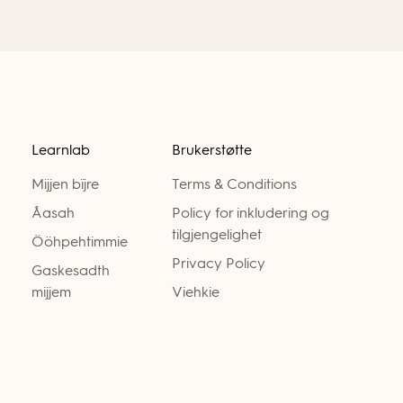
Learnlab
Brukerstøtte
Mijjen bïjre
Terms & Conditions
Åasah
Policy for inkludering og
tilgjengelighet
Ööhpehtimmie
Privacy Policy
Gaskesadth
mijjem
Viehkie