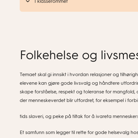
I klasserommet
Folkehelse og livsme
Temaet skal gi innsikt i hvordan relasjoner og tilhørig
elevene kan gjøre gode livsvalg og håndtere utfordring
skape forståelse, respekt og toleranse for mangfold, 
der menneskeverdet blir utfordret, for eksempel i f
tids slaveri, og peke på tiltak for å ivareta mennesk
Et samfunn som legger til rette for gode helsevalg ho