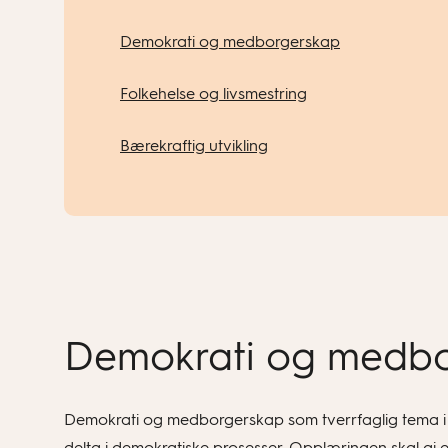
Demokrati og medborgerskap
Folkehelse og livsmestring
Bærekraftig utvikling
Demokrati og medb
Demokrati og medborgerskap som tverrfaglig tema i sko
delta i demokratiske prosesser. Opplæringen skal gi