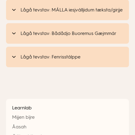
Lågå tevstav: MÁLLA iesjválljidum tæksta/girjje
Lågå tevstav: Bådådjo Buoremus Gæjmmár
Lågå tevstav: Fenrisstálppe
Learnlab
Mijjen bïjre
Åasah