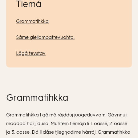
Tiemá
Grammatihkka
Sáme giellamoattevuohta:
Lågå tevstav
Grammatihkka
Grammatihkka l gålmå rájdduj juogeduvvam. Gávnnuji
moadda hárjjidusá. Muhtem tiemájn li 1. oasse, 2. oasse
ja 3. oasse. Dá li dáse tjiegŋodime hárráj. Grammatihkka