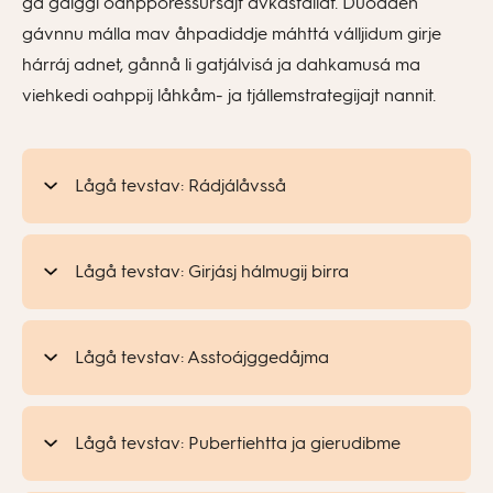
gå galggi oahpporessursajt ávkástallat. Duodden
gávnnu málla mav åhpadiddje máhttá válljidum girje
hárráj adnet, gånnå li gatjálvisá ja dahkamusá ma
viehkedi oahppij låhkåm- ja tjállemstrategijajt nannit.
Lågå tevstav: Rádjálåvsså
Lågå tevstav: Girjásj hálmugij birra
Lågå tevstav: Asstoájggedåjma
Lågå tevstav: Pubertiehtta ja gierudibme