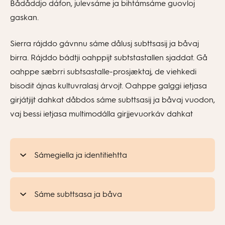
Bådåddjo dáfon, julevsáme ja bihtámsáme guovloj
gaskan.
Sierra rájddo gávnnu sáme dålusj subttsasij ja båvaj
birra. Rájddo bádtji oahppijt subtstastallen sjaddat. Gå
oahppe sæbrri subtsastalle-prosjæktaj, de viehkedi
bisodit ájnas kultuvralasj árvojt. Oahppe galggi ietjasa
girjátjijt dahkat dåbdos sáme subttsasij ja båvaj vuodon,
vaj bessi ietjasa multimodálla girjjevuorkáv dahkat
Sámegiella ja identitiehtta
Sáme subttsasa ja båva