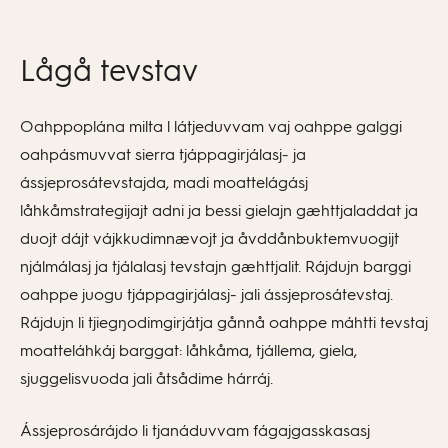
Lågå tevstav
Oahppoplána milta l látjeduvvam vaj oahppe galggi
oahpásmuvvat sierra tjáppagirjálasj- ja
ássjeprosátevstajda, madi moattelágásj
låhkåmstrategijajt adni ja bessi gielajn gæhttjaladdat ja
duojt dájt vájkkudimnævojt ja åvddånbuktemvuogijt
njálmálasj ja tjálalasj tevstajn gæhttjalit. Rájdujn barggi
oahppe juogu tjáppagirjálasj- jali ássjeprosátevstaj.
Rájdujn li tjiegŋodimgirjátja gånnå oahppe máhtti tevstaj
moatteláhkáj barggat: låhkåma, tjállema, giela,
sjuggelisvuoda jali åtsådime hárráj.
Ássjeprosárájdo li tjanáduvvam fágajgasskasasj