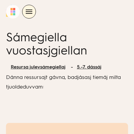
Skip
to
content
Sámegiella
vuostasjgiellan
Resursa julevsámegiellaj
5.-7. dássáj
Dánna ressursajt gávna, badjásasj tiemáj milta
tjuoldeduvvam: