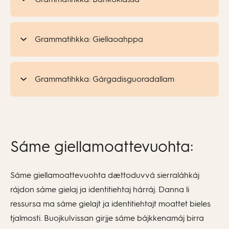
Grammatihkka: Giellaoahppa
Grammatihkka: Gárgadisguoradallam
Sáme giellamoattevuohta:
Sáme giellamoattevuohta dættoduvvá sierraláhkáj
rájdon sáme gielaj ja identitiehtaj hárráj. Danna li
ressursa ma sáme gielajt ja identitiehtajt moattet bieles
tjalmosti. Buojkulvissan girjje sáme bájkkenamáj birra