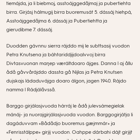
tiemájda, ja li biebmoj, asstoájggedåjmaj ja pubertiehta
birra. Girjásj hálmugij birra buoremusát 5. dássáj hiehpá,
Asstoájggedåjma 6. dássáj ja Pubertiehtta ja
gierudibme 7. dássáj.
Duodden gávnnu sierra rájddo mij le subttsasij vuodon
Petra Knutsena ja báhtariddjijdoalvvoj birra
Divtasvuonan maŋep væráltdoaro ájges. Danna l aj ållu
ådå gåvvårájddo dassta gå Nijlas ja Petra Knutsen
dujskajs ládaduvájga doaro álgon, jagen 1940. Rájdo
namma l Rádjálåvsså.
Barggo girjálasjvuoda hárráj le ådå julevsámegielak
mánáj- ja nuorajgirjálasjvuoda vuodon. Barggogirjátja li
dagáduvvam «Bådådjo buoremus gæjmmár» ja
«Fenrisstálppe» girjij vuodon. Oahppe dárbahi dájt girjijt