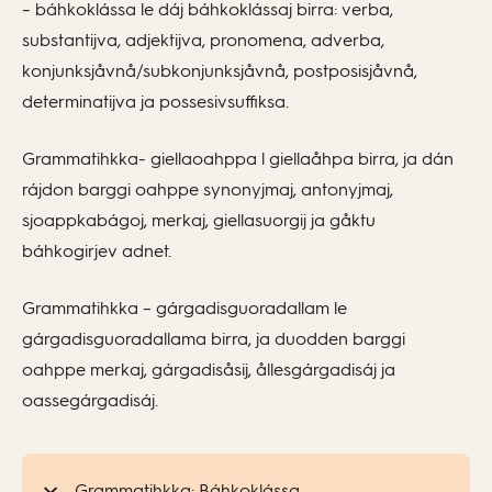
– báhkoklássa le dáj báhkoklássaj birra: verba,
substantijva, adjektijva, pronomena, adverba,
konjunksjåvnå/subkonjunksjåvnå, postposisjåvnå,
determinatijva ja possesivsuffiksa.
Grammatihkka- giellaoahppa l giellaåhpa birra, ja dán
rájdon barggi oahppe synonyjmaj, antonyjmaj,
sjoappkabágoj, merkaj, giellasuorgij ja gåktu
báhkogirjev adnet.
Grammatihkka – gárgadisguoradallam le
gárgadisguoradallama birra, ja duodden barggi
oahppe merkaj, gárgadisåsij, ållesgárgadisáj ja
oassegárgadisáj.
Grammatihkka: Báhkoklássa