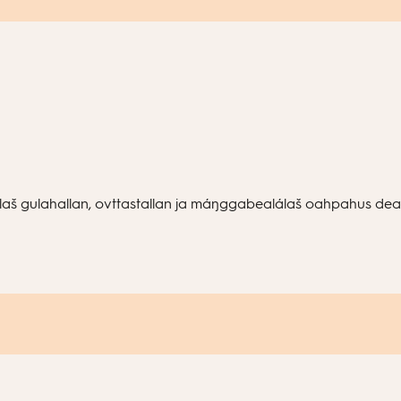
aš gulahallan, ovttastallan ja máŋggabealálaš oahpahus dea