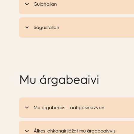
Gulahallan
Ságastallan
Mu árgabeaivi
Mu árgabeaivi – oahpásmuvvan
Álkes lohkangirjjážat mu árgabeaivvis