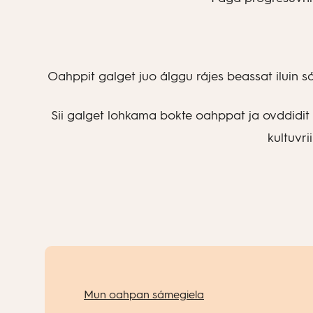
Oahppit galget juo álggu rájes beassat iluin 
Sii galget lohkama bokte oahppat ja ovddidit 
kultuvri
Mun oahpan sámegiela