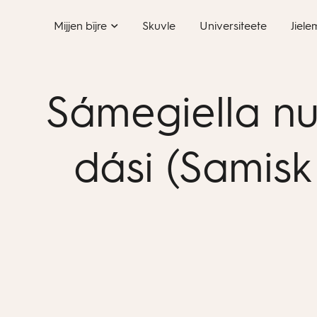
Skip
Mijjen bïjre
Skuvle
Universiteete
Jiele
to
content
Sámegiella nu
dási (Samisk