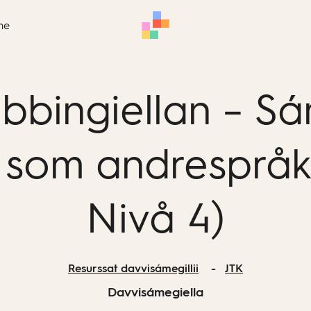
me
bbingiellan – Sám
 som andrespråk
Nivå 4)
Resurssat davvisámegillii
JTK
Davvisámegiella