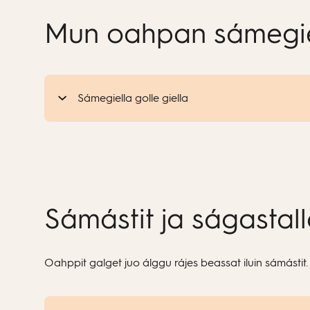
Mun oahpan sámegi
Sámegiella golle giella
Sámástit ja ságastall
Oahppit galget juo álggu rájes beassat iluin sámásti