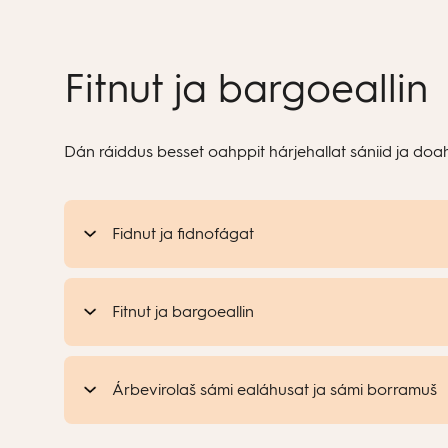
Fitnut ja bargoeallin
Dán ráiddus besset oahppit hárjehallat sániid ja doa
Fidnut ja fidnofágat
Fitnut ja bargoeallin
Árbevirolaš sámi ealáhusat ja sámi borramuš