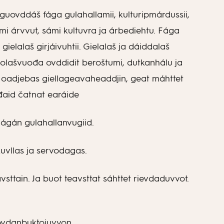
guovddáš fága gulahallamii, kulturipmárdussii,
i árvvut, sámi kultuvra ja árbediehtu. Fága
ielalaš girjáivuhtii. Gielalaš ja dáiddalaš
olašvuođa ovddidit beroštumi, dutkanhálu ja
d oadjebas giellageavaheaddjin, geat máhttet
ođaid čatnat earáide
ágán gulahallanvugiid.
uvllas ja servodagas.
sttain. Ja buot teavsttat sáhttet rievdaduvvot.
 ovdanbuktojuvvon.