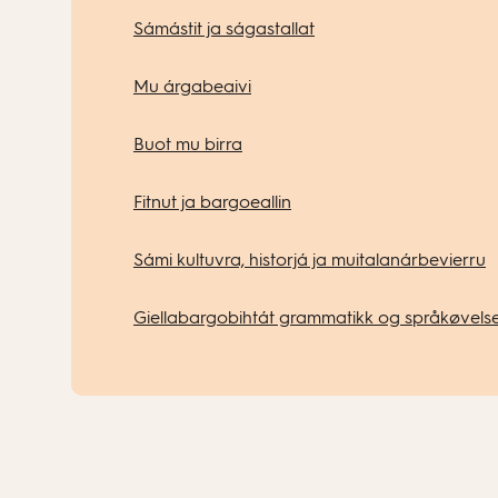
Sámástit ja ságastallat
Mu árgabeaivi
Buot mu birra
Fitnut ja bargoeallin
Sámi kultuvra, historjá ja muitalanárbevierru
Giellabargobihtát grammatikk og språkøvels