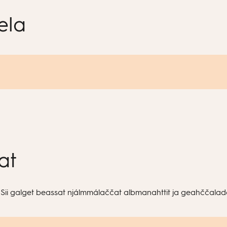
ela
at
t. Sii galget beassat njálmmálaččat albmanahttit ja geahččal