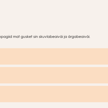
hpagiid mat gusket sin skuvlabeaivái ja árgabeaivái.