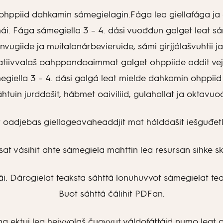
 ohppiid dahkamin sámegielagin.Fága lea giellafága ja 
 Fága sámegiella 3 – 4. dási vuođđun galget leat sám
giide ja muitalanárbevieruide, sámi girjjálašvuhtii ja g
eatiivvalaš oahppandoaimmat galget ohppiide addit vej
egiella 3 – 4. dási galgá leat mielde dahkamin ohppii
tuin jurddašit, hábmet oaiviliid, gulahallat ja oktavu
 oadjebas giellageavaheaddjit mat hálddašit iešguđetl
at vásihit ahte sámegiela mahttin lea resursan sihke sk
. Dárogielat teaksta sáhttá lonuhuvvot sámegielat teav
Buot sáhttá čálihit PDFan.
 ektui lea heivvolaš čuovvut váldofáttáid numo leat