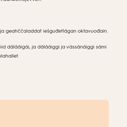
it ja geahččaladdat iešguđetlágan oktavuođain.
id dálááigái, ja dálááiggi ja vássánáiggi sámi
lahallet.