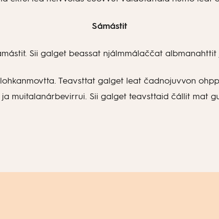
Sámástit
sámástit. Sii galget beassat njálmmálaččat albmanahtt
lohkanmovtta. Teavsttat galget leat čadnojuvvon ohppi
i ja muitalanárbevirrui. Sii galget teavsttaid čállit mat gu