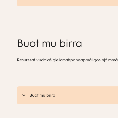
Buot mu birra
Resurssat vuđolaš giellaoahpaheapmái gos njálmmál
Buot mu birra