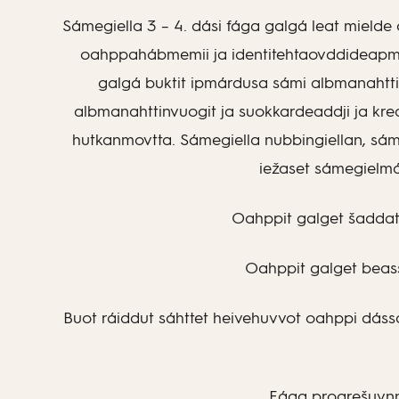
Sámegiella 3 – 4. dási fága galgá leat mielde
oahppahábmemii ja identitehtaovddideapmái.
galgá buktit ipmárdusa sámi albmanahttinvu
albmanahttinvuogit ja suokkardeaddji ja kr
hutkanmovtta. Sámegiella nubbingiellan, sám
iežaset sámegielmáh
Oahppit galget šaddat
Oahppit galget beass
Buot ráiddut sáhttet heivehuvvot oahppi dássái
Fága progrešuvnna