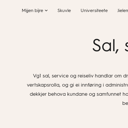
Skip
Mijjen bïjre
Skuvle
Universiteete
Jiele
to
content
Sal, 
Vg1 sal, service og reiseliv handlar om 
vertskapsrolla, og gi ei innføring i admin
dekkjer behova kundane og samfunnet har. 
be