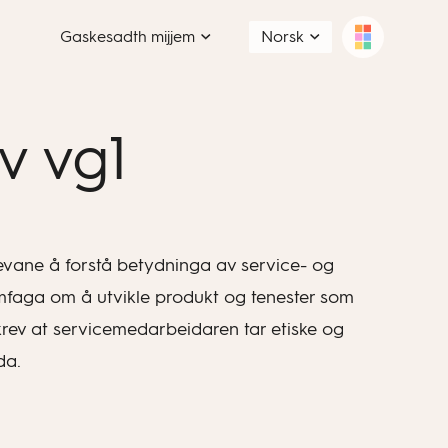
Gaskesadth mijjem
Norsk
iv vg1
levane å forstå betydninga av service- og
amfaga om å utvikle produkt og tenester som
krev at servicemedarbeidaren tar etiske og
da.