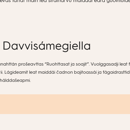
devaš fáttát main lea sirdinárvu maiddái eará guovlluid
 – Davvisámegiella
ahttán prošeavttas “Ruohttasat ja soajit”. Vuolggasadji lea
vrii. Lágideamit leat maiddái čadnon bajitoassái ja fágaidrastt
nhálddašeapmi.