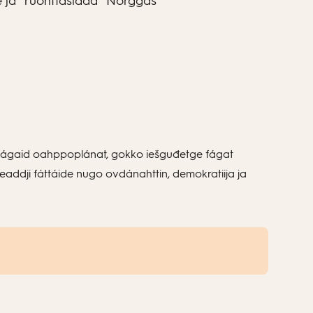
e ja “ruohttasidda” Norggas
t fágaid oahppoplánat, gokko iešguđetge fágat
ideaddji fáttáide nugo ovdánahttin, demokratiija ja