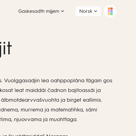
Gaskesadth mijjem
Norsk
it
s. Vuolggasadjin lea oahppoplána fágain gos
hkosat leat maiddái čadnon bajitoassái ja
álbmotdearvvašvuohta ja birget eallimis.
idnema, murrema ja matematihka, sámi
stima, njuovvama ja muohttaga.