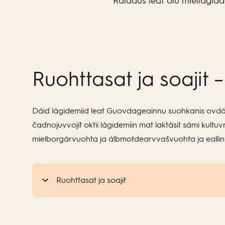
Ráiddus leat olu miellagid
Ruohttasat ja soajit
Dáid lágidemiid leat Guovdageainnu suohkanis ovdán
čadnojuvvojit oktii lágidemiin mat laktásit sámi kultu
mielborgárvuohta ja álbmotdearvvašvuohta ja ealli
Ruohttasat ja soajit