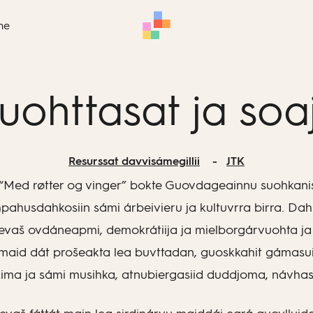
me
uohttasat ja soaj
Resurssat davvisámegillii
JTK
 “Med røtter og vinger” bokte Guovdageainnu suohkani
hpahusdahkosiin sámi árbeivieru ja kultuvrra birra. Da
devaš ovdáneapmi, demokrátiija ja mielborgárvuohta ja 
id dát prošeakta lea buvttadan, guoskkahit gámasu
ima ja sámi musihka, atnubiergasiid duddjoma, návha