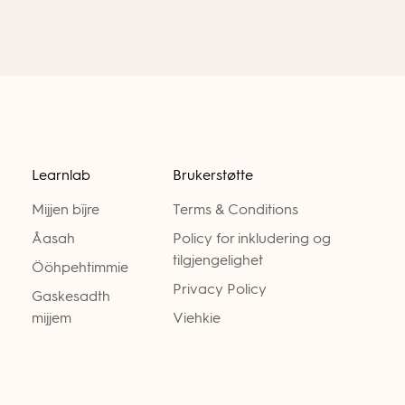
Learnlab
Brukerstøtte
Mijjen bïjre
Terms & Conditions
Åasah
Policy for inkludering og
tilgjengelighet
Ööhpehtimmie
Privacy Policy
Gaskesadth
mijjem
Viehkie