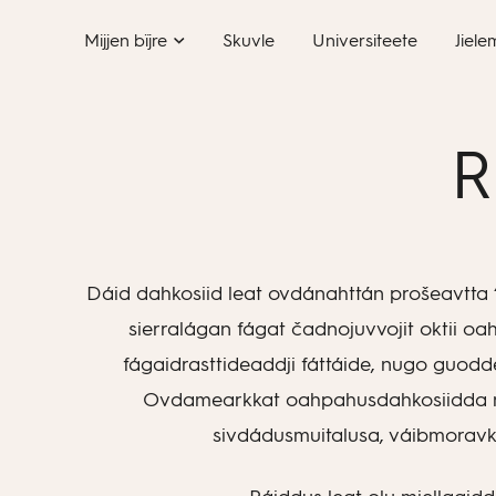
Skip
Mijjen bïjre
Skuvle
Universiteete
Jiele
to
content
R
Dáid dahkosiid leat ovdánahttán prošeavtta
sierralágan fágat čadnojuvvojit oktii oa
fágaidrasttideaddji fáttáide, nugo guod
Ovdamearkkat oahpahusdahkosiidda ma
sivdádusmuitalusa, váibmoravk