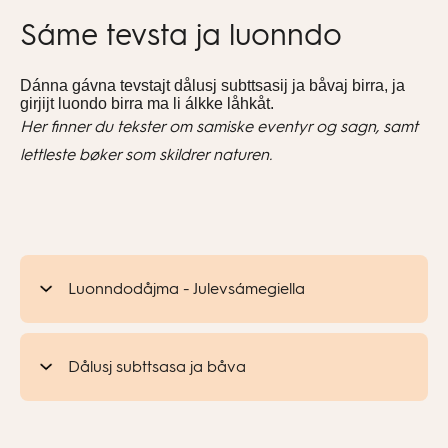
Sáme tevsta ja luonndo
Dánna gávna tevstajt dålusj subttsasij ja båvaj birra, ja
girjijt luondo birra ma li álkke låhkåt.
Her finner du tekster om samiske eventyr og sagn, samt
lettleste bøker som skildrer naturen.
Luonndodåjma - Julevsámegiella
Dålusj subttsasa ja båva