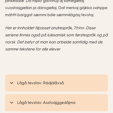
jahkedáse. Dá rájdo gávnnuji aj sámegiellaj
vuostasjgiellan ja dárogiellaj. Dat merkaj gájkka oahppe
máhtti barggat sæmmi bále sæmmilágásj tevstaj.
Her er innholdet tilpasset andrespråk, 7.trinn. Disse
seriene finnes også på lulesamisk som førstespråk og på
norsk. Det betyr at man kan arbeide samtidig med de
samme tekstene for alle elever.
Lågå tevstav: Rádjálåvså
Lågå tevstav: Asstoájggedåjma