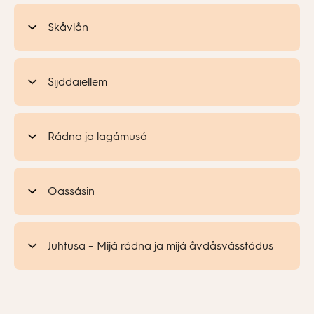
Skåvlån
Sijddaiellem
Rádna ja lagámusá
Oassásin
Juhtusa – Mijá rádna ja mijá åvdåsvásstádus