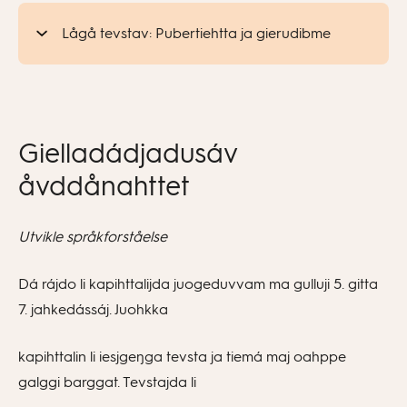
Lågå tevstav: Pubertiehtta ja gierudibme
Gielladádjadusáv
åvddånahttet
Utvikle språkforståelse
Dá rájdo li kapihttalijda juogeduvvam ma gulluji 5. gitta
7. jahkedássáj. Juohkka
kapihttalin li iesjgeŋga tevsta ja tiemá maj oahppe
galggi barggat. Tevstajda li