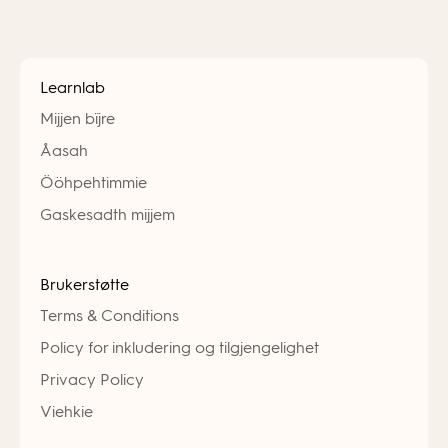
Learnlab
Mijjen bïjre
Åasah
Ööhpehtimmie
Gaskesadth mijjem
Brukerstøtte
Terms & Conditions
Policy for inkludering og tilgjengelighet
Privacy Policy
Viehkie