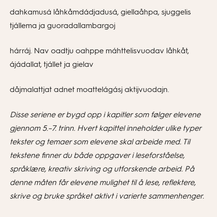
dahkamusá låhkåmdádjadusá, giellaåhpa, sjuggelis
tjállema ja guoradallambargoj
hárráj. Nav oadtju oahppe máhttelisvuodav låhkåt,
ájádallat, tjállet ja gielav
dåjmalattjat adnet moattelágásj aktijvuodajn.
Disse seriene er bygd opp i kapitler som følger elevene
gjennom 5.–7. trinn. Hvert kapittel inneholder ulike typer
tekster og temaer som elevene skal arbeide med. Til
tekstene finner du både oppgaver i leseforståelse,
språklære, kreativ skriving og utforskende arbeid. På
denne måten får elevene mulighet til å lese, reflektere,
skrive og bruke språket aktivt i varierte sammenhenger.