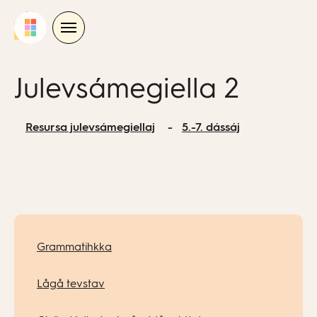
Skip
to
content
Julevsámegiella 2
Resursa julevsámegiellaj
5.-7. dássáj
Grammatihkka
Lågå tevstav