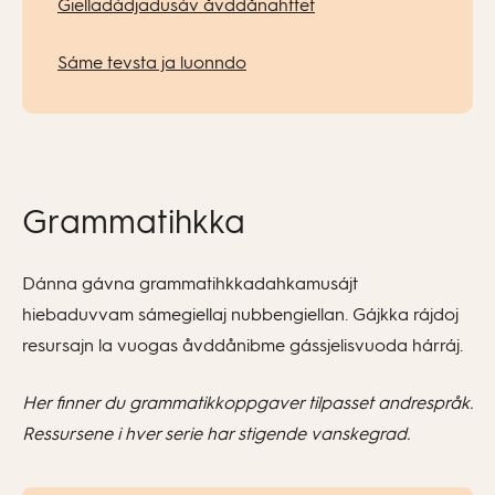
Gielladádjadusáv åvddånahttet
Sáme tevsta ja luonndo
Grammatihkka
Dánna gávna grammatihkkadahkamusájt
hiebaduvvam sámegiellaj nubbengiellan. Gájkka rájdoj
resursajn la vuogas åvddånibme gássjelisvuoda hárráj.
Her finner du grammatikkoppgaver tilpasset andrespråk.
Ressursene i hver serie har stigende vanskegrad.