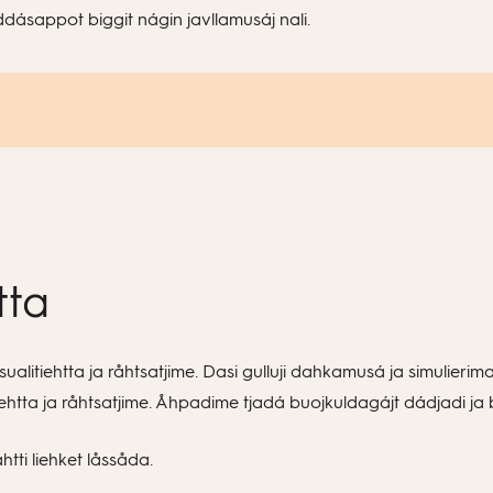
vijddásappot biggit nágin javllamusáj nali.
tta
eksualitiehtta ja råhtsatjime. Dasi gulluji dahkamusá ja simulie
iehtta ja råhtsatjime. Åhpadime tjadá buojkuldagájt dádjadi j
tti liehket låssåda.