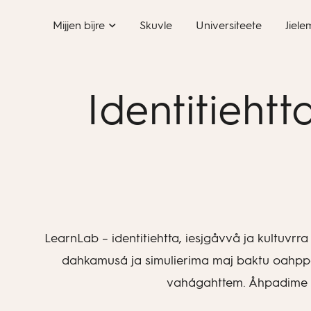
Skip
Mijjen bïjre
Skuvle
Universiteete
Jiele
to
content
Identitiehtt
LearnLab – identitiehtta, iesjgåvvå ja kultuvrra
dahkamusá ja simulierima maj baktu oahppe 
vahágahttem. Åhpadime t