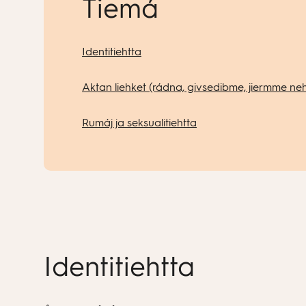
Tiemá
Identitiehtta
Aktan liehket (rádna, givsedibme, jiermme n
Rumáj ja seksualitiehtta
Identitiehtta