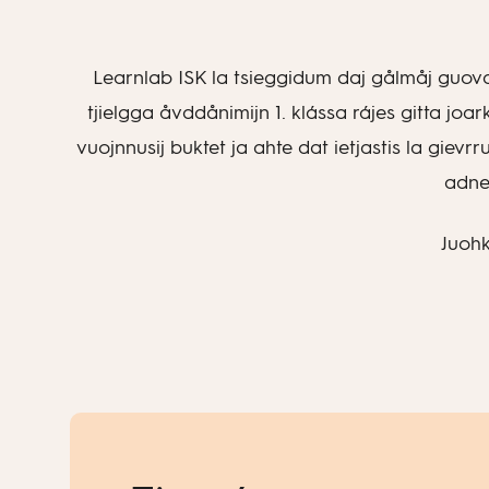
Learnlab ISK la tsieggidum daj gålmåj guovdás
tjielgga åvddånimijn 1. klássa rájes gitta joar
vuojnnusij buktet ja ahte dat ietjastis la giev
adnet
Juohk