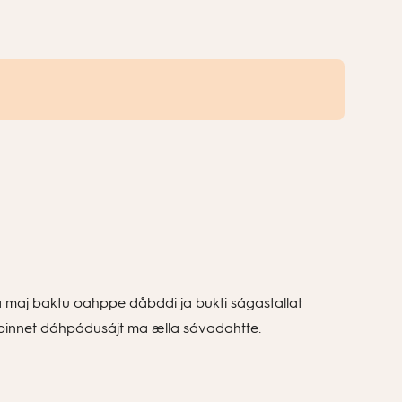
rima maj baktu oahppe dåbddi ja bukti ságastallat
a binnet dáhpádusájt ma ælla sávadahtte.