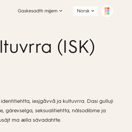
Gaskesadth mijjem
Norsk
ltuvrra (ISK)
entitiehtta, iesjgåvvå ja kultuvrra. Dasi gulluji
 gárevselga, seksualitiehtta, nálsodibme ja
sájt ma ælla sávadahtte.