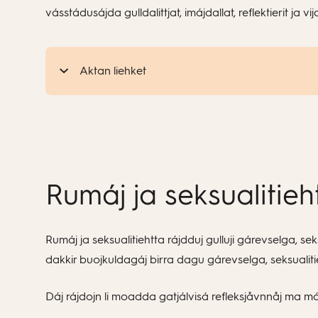
vásstádusájda gulldalittjat, imájdallat, reflektierit ja 
Aktan liehket
Rumáj ja seksualitieh
Rumáj ja seksualitiehtta rájdduj gulluji gárevselga, s
dakkir buojkuldagáj birra dagu gárevselga, seksualit
Dáj rájdojn li moadda gatjálvisá refleksjåvnnåj ma máh