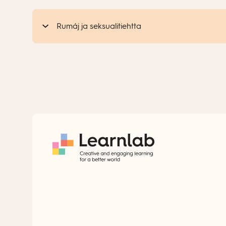
Rumáj ja seksualitiehtta