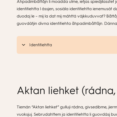
Åhpadimbåttåjn li moadda ulme, ietjas spiedjilasstet j
identitiehtta l ássjen, sosiála identitiehtta ienemusá
duodaj le – mij la dat mij máhttá vájkkuduvvat? Båttåj b
guovdátjin divna identitiehta åhpadimbåttåjn. Dánna v
Identitiehtta
Aktan liehket (rádna
Tiemán “Aktan liehket” gulluji rádna, givsedibme, jie
vuoksjuj. Sebrudahttem ja identitiehtta li guovdásj b