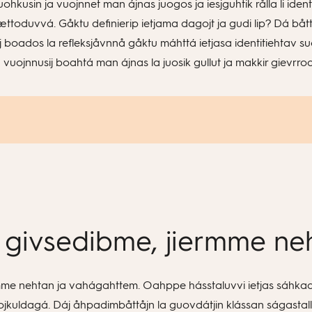
uohkusin ja vuojnnet man ájnas juogos ja iesjguhtik rålla li ide
t dættoduvvá. Gåktu definierip ietjama dagojt ja gudi lip? Dá bå
oados la refleksjåvnnå gåktu máhttá ietjasa identitiehtav suoddji
uojnnusij boahtá man ájnas la juosik gullut ja makkir gievrrod
, givsedibme, jiermme n
rmme nehtan ja vahágahttem. Oahppe hásstaluvvi ietjas sáhkadal
uojkuldagá. Dáj åhpadimbåttåjn la guovdátjin klássan ságastall