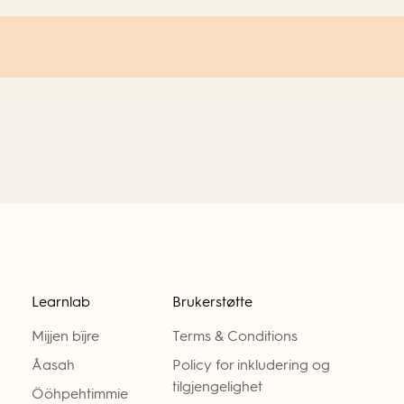
Learnlab
Brukerstøtte
Mijjen bïjre
Terms & Conditions
Åasah
Policy for inkludering og
tilgjengelighet
Ööhpehtimmie