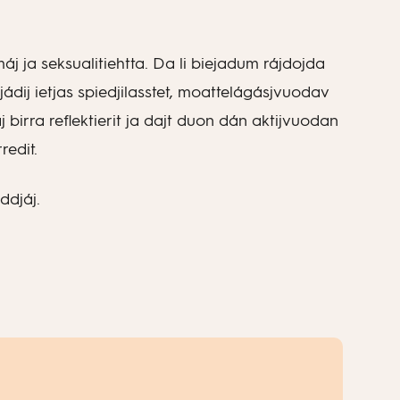
áj ja seksualitiehtta. Da li biejadum rájdojda
tjádij ietjas spiedjilasstet, moattelágásjvuodav
 birra reflektierit ja dajt duon dán aktijvuodan
redit.
ddjáj.