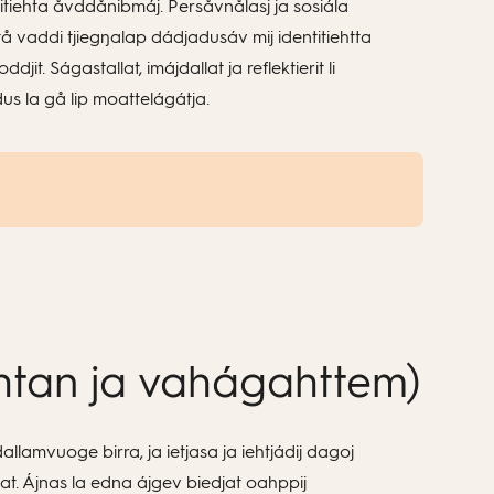
ntitiehta åvddånibmáj. Persåvnålasj ja sosiála
ttå vaddi tjiegŋalap dádjadusáv mij identitiehtta
t. Ságastallat, imájdallat ja reflektierit li
us la gå lip moattelágátja.
ehtan ja vahágahttem)
lamvuoge birra, ja ietjasa ja iehtjádij dagoj
at. Ájnas la edna ájgev biedjat oahppij