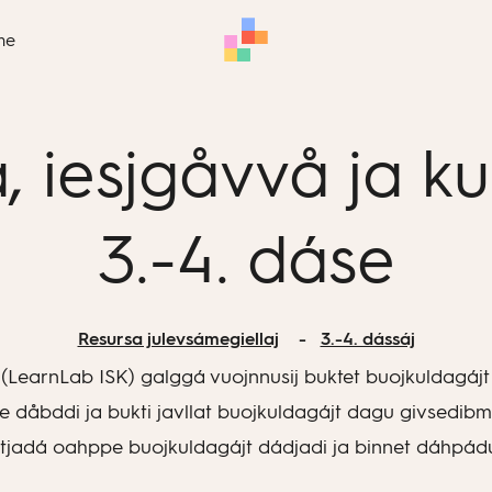
me
a, iesjgåvvå ja ku
3.-4. dáse
Resursa julevsámegiellaj
3.-4. dássáj
 (LearnLab ISK) galggá vuojnnusij buktet buojkuldagájt id
dåbddi ja bukti javllat buojkuldagájt dagu givsedibme,
jadá oahppe buojkuldagájt dádjadi ja binnet dáhpádu