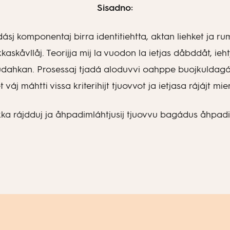
Sisadno:
j komponentaj birra identitiehtta, aktan liehket ja rum
kkaskåvllåj. Teorijja mij la vuodon la ietjas dåbddåt, ieh
rrudahkan. Prosessaj tjadá aloduvvi oahppe buojkuldagáj
 váj máhtti vissa kriterihijt tjuovvot ja ietjasa rájájt mier
ka rájdduj ja åhpadimláhtjusij tjuovvu bagádus åhpadi