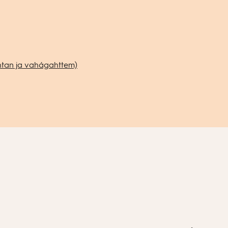
ehtan ja vahágahttem)