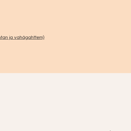
ehtan ja vahágahttem)