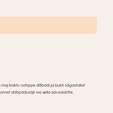
rima maj baktu oahppe dåbddi ja bukti ságastallat
a binnet dáhpádusájt ma ælla sávadahtte.