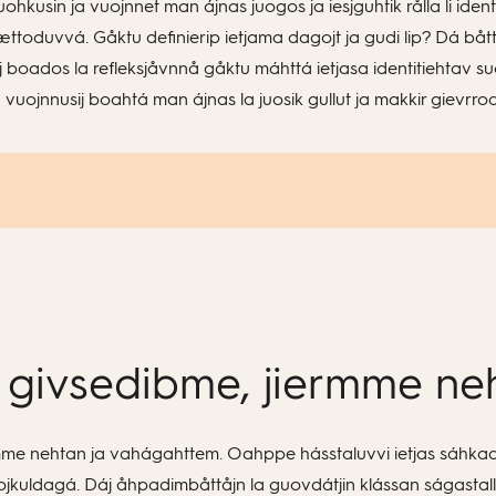
uohkusin ja vuojnnet man ájnas juogos ja iesjguhtik rålla li ide
t dættoduvvá. Gåktu definierip ietjama dagojt ja gudi lip? Dá bå
oados la refleksjåvnnå gåktu máhttá ietjasa identitiehtav suoddji
uojnnusij boahtá man ájnas la juosik gullut ja makkir gievrrod
, givsedibme, jiermme n
rmme nehtan ja vahágahttem. Oahppe hásstaluvvi ietjas sáhkadal
uojkuldagá. Dáj åhpadimbåttåjn la guovdátjin klássan ságastall