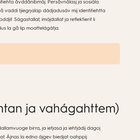
ntitiehta åvddånibmáj. Persåvnålasj ja sosiála
ttå vaddi tjiegŋalap dádjadusáv mij identitiehtta
t. Ságastallat, imájdallat ja reflektierit li
us la gå lip moattelágátja.
ehtan ja vahágahttem)
lamvuoge birra, ja ietjasa ja iehtjádij dagoj
at. Ájnas la edna ájgev biedjat oahppij