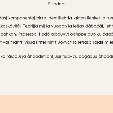
Sisadno:
j komponentaj birra identitiehtta, aktan liehket ja rum
kkaskåvllåj. Teorijja mij la vuodon la ietjas dåbddåt, ieh
rrudahkan. Prosessaj tjadá aloduvvi oahppe buojkuldagáj
 váj máhtti vissa kriterihijt tjuovvot ja ietjasa rájájt mier
ka rájdduj ja åhpadimláhtjusij tjuovvu bagádus åhpadi