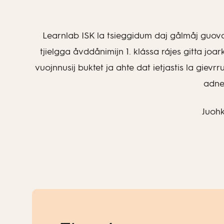
Learnlab ISK la tsieggidum daj gålmåj guovdás
tjielgga åvddånimijn 1. klássa rájes gitta joar
vuojnnusij buktet ja ahte dat ietjastis la giev
adnet
Juohk