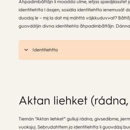
Åhpadimbåttåjn li moadda ulme, ietjas spiedjilasstet j
identitiehtta l ássjen, sosiála identitiehtta ienemusá
duodaj le – mij la dat mij máhttá vájkkuduvvat? Båttåj b
guovdátjin divna identitiehta åhpadimbåttåjn. Dánna v
Identitiehtta
Aktan liehket (rádna
Tiemán “Aktan liehket” gulluji rádna, givsedibme, jie
vuoksjuj. Sebrudahttem ja identitiehtta li guovdásj b