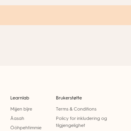
Learnlab
Brukerstøtte
Mijjen bïjre
Terms & Conditions
Åasah
Policy for inkludering og
tilgjengelighet
Ööhpehtimmie