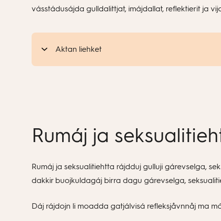
vásstádusájda gulldalittjat, imájdallat, reflektierit ja 
Aktan liehket
Rumáj ja seksualitieh
Rumáj ja seksualitiehtta rájdduj gulluji gárevselga, s
dakkir buojkuldagáj birra dagu gárevselga, seksualit
Dáj rájdojn li moadda gatjálvisá refleksjåvnnåj ma máh