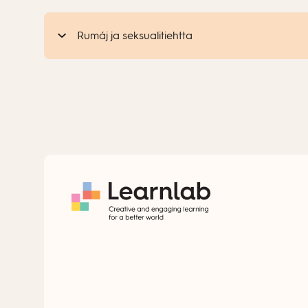
Rumáj ja seksualitiehtta