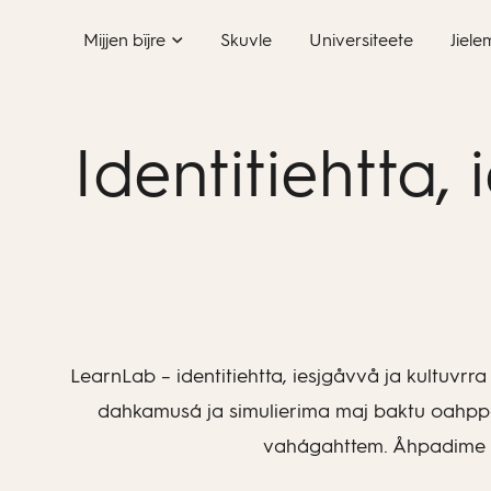
Skip
Mijjen bïjre
Skuvle
Universiteete
Jiele
to
content
Identitiehtta, 
LearnLab – identitiehtta, iesjgåvvå ja kultuvrra
dahkamusá ja simulierima maj baktu oahppe 
vahágahttem. Åhpadime t