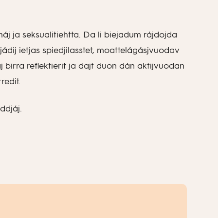
áj ja seksualitiehtta. Da li biejadum rájdojda
tjádij ietjas spiedjilasstet, moattelágásjvuodav
 birra reflektierit ja dajt duon dán aktijvuodan
redit.
ddjáj.