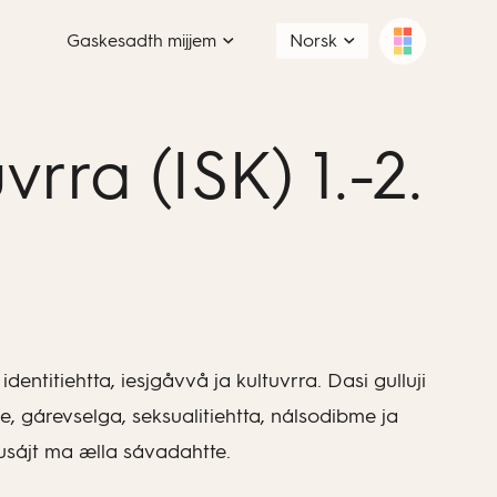
Gaskesadth mijjem
Norsk
vrra (ISK) 1.-2.
entitiehtta, iesjgåvvå ja kultuvrra. Dasi gulluji
 gárevselga, seksualitiehtta, nálsodibme ja
sájt ma ælla sávadahtte.