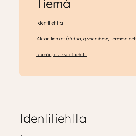
Tiemá
Identitiehtta
Aktan liehket (rádna, givsedibme, jiermme n
Rumáj ja seksualitiehtta
Identitiehtta