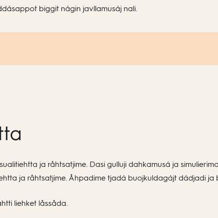
vijddásappot biggit nágin javllamusáj nali.
tta
eksualitiehtta ja råhtsatjime. Dasi gulluji dahkamusá ja simulie
iehtta ja råhtsatjime. Åhpadime tjadá buojkuldagájt dádjadi j
tti liehket låssåda.