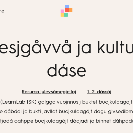
me
iesjgåvvå ja kultu
dáse
Resursa julevsámegiellaj
1.-2. dássáj
 (LearnLab ISK) galggá vuojnnusij buktet buojkuldagájt id
dåbddi ja bukti javllat buojkuldagájt dagu givsedibme,
jadá oahppe buojkuldagájt dádjadi ja binnet dáhpádu