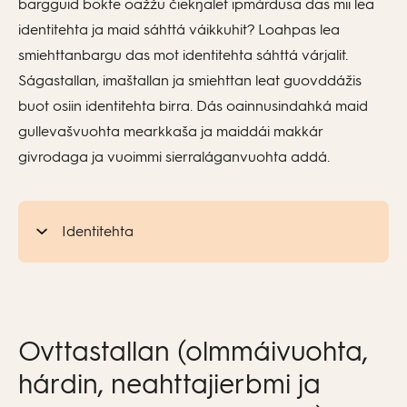
bargguid bokte oažžu čiekŋalet ipmárdusa das mii lea
identitehta ja maid sáhttá váikkuhit? Loahpas lea
smiehttanbargu das mot identitehta sáhttá várjalit.
Ságastallan, imaštallan ja smiehttan leat guovddážis
buot osiin identitehta birra. Dás oainnusindahká maid
gullevašvuohta mearkkaša ja maiddái makkár
givrodaga ja vuoimmi sierraláganvuohta addá.
Identitehta
Ovttastallan (olmmáivuohta,
hárdin, neahttajierbmi ja