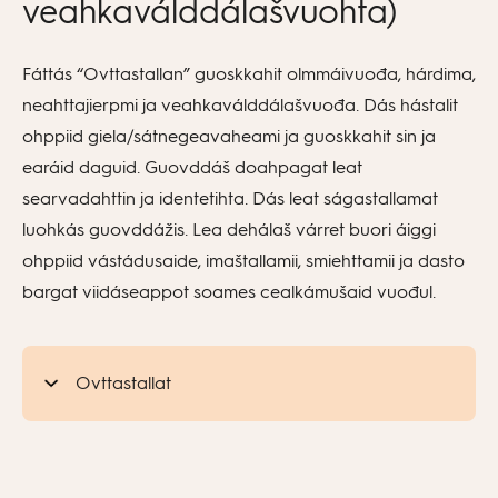
veahkaválddálašvuohta)
Fáttás “Ovttastallan” guoskkahit olmmáivuođa, hárdima,
neahttajierpmi ja veahkaválddálašvuođa. Dás hástalit
ohppiid giela/sátnegeavaheami ja guoskkahit sin ja
earáid daguid. Guovddáš doahpagat leat
searvadahttin ja identetihta. Dás leat ságastallamat
luohkás guovddážis. Lea dehálaš várret buori áiggi
ohppiid vástádusaide, imaštallamii, smiehttamii ja dasto
bargat viidáseappot soames cealkámušaid vuođul.
Ovttastallat