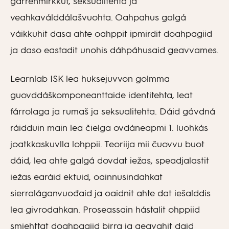
gárrenmirkkut, seksualitehta ja
veahkaválddálašvuohta. Oahpahus galgá
váikkuhit dasa ahte oahppit ipmirdit doahpagiid
ja daso eastadit unohis dáhpáhusaid geavvames.
Learnlab ISK lea huksejuvvon golmma
guovddáškomponeanttaide identitehta, leat
fárrolaga ja rumaš ja seksualitehta. Dáid gávdná
ráidduin main lea čielga ovdáneapmi 1. luohkás
joatkkaskuvlla lohppii. Teoriija mii čuovvu buot
dáid, lea ahte galgá dovdat iežas, speadjalastit
iežas earáid ektuid, oainnusindahkat
sierraláganvuođaid ja oaidnit ahte dat iešalddis
lea givrodahkan. Proseassain hástalit ohppiid
smiehttat doahpagiid birra ja geavahit daid