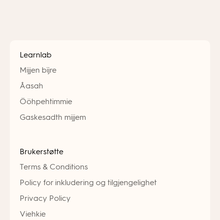
Learnlab
Mijjen bïjre
Åasah
Ööhpehtimmie
Gaskesadth mijjem
Brukerstøtte
Terms & Conditions
Policy for inkludering og tilgjengelighet
Privacy Policy
Viehkie