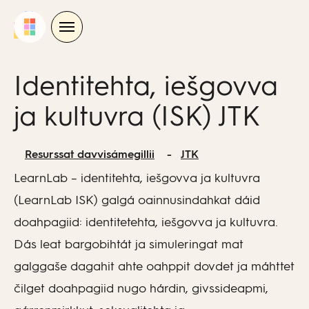
Skip
to
content
Identitehta, iešgovva
ja kultuvra (ISK) JTK
Resurssat davvisámegillii
JTK
LearnLab – identitehta, iešgovva ja kultuvra
(LearnLab ISK) galgá oainnusindahkat dáid
doahpagiid: identitetehta, iešgovva ja kultuvra.
Dás leat bargobihtát ja simuleringat mat
galggaše dagahit ahte oahppit dovdet ja máhttet
čilget doahpagiid nugo hárdin, givssideapmi,