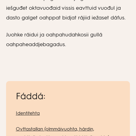
iešguđet oktavuođaid vissis eavttuid vuođul ja
dasto galget oahppat bidjat rájiid iežaset dáfus.
Juohke ráidui ja oahpahudahkosii gullá
oahpaheaddjebagadus.
Fáddá:
Identitehta
Ovttastallan (olmmáivuohta, hárdin,