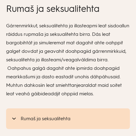
Rumaš ja seksualitehta
Gárrenmirkkut, seksualitehta ja illasteapmi leat sisdoallun
ráiddus rupmaša ja seksualitehta birra. Dás leat
bargobihtát ja simuleremat mat dagahit ahte oahppit
galget dovdat ja geavahit doahpagiid gárrenmirkkuid,
seksualitehta ja illasteami/veagalváldima birra.
Oahpahus galgá dagahit ahte ipmirda doahpagiid
mearkkašumi ja dasto eastadit unohis dáhpáhusaid.
Muhtun dahkosiin leat smiehttanjearaldat maid soitet
leat veahá gáibideaddjit ohppiid mielas.
Rumaš ja seksualitehta