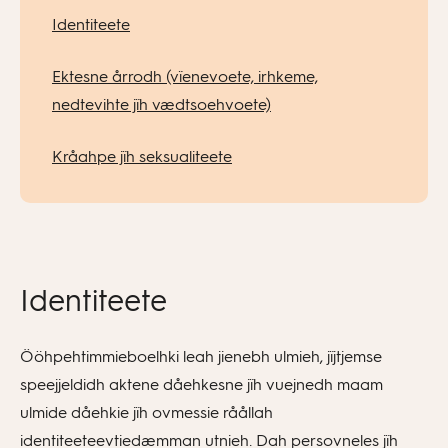
Identiteete
Ektesne årrodh (vïenevoete, irhkeme,
nedtevihte jïh vædtsoehvoete)
Kråahpe jïh seksualiteete
Identiteete
Ööhpehtimmieboelhki leah jienebh ulmieh, jïjtjemse
speejjeldidh aktene dåehkesne jïh vuejnedh maam
ulmide dåehkie jïh ovmessie råållah
identiteeteevtiedæmman utnieh. Dah persovneles jïh