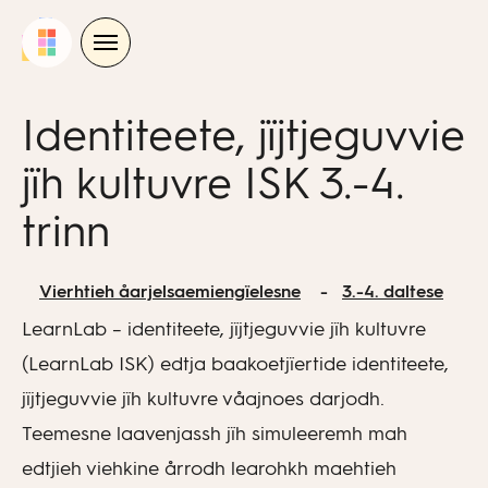
Skip
to
content
Identiteete, jïjtjeguvvie
jïh kultuvre ISK 3.-4.
trinn
Vierhtieh åarjelsaemiengïelesne
3.-4. daltese
LearnLab – identiteete, jïjtjeguvvie jïh kultuvre
(LearnLab ISK) edtja baakoetjïertide identiteete,
jïjtjeguvvie jïh kultuvre våajnoes darjodh.
Teemesne laavenjassh jïh simuleeremh mah
edtjieh viehkine årrodh learohkh maehtieh