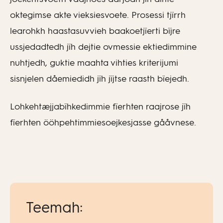
oktegimse akte vieksiesvoete. Prosessi tjïrrh
learohkh haastasuvvieh baakoetjïerti bïjre
ussjedadtedh jïh dejtie ovmessie ektiedimmine
nuhtjedh, guktie maahta vihties kriterijumi
sisnjelen dåemiedidh jïh jïjtse raasth bïejedh.
Lohkehtæjjabïhkedimmie fïerhten raajrose jïh
fïerhten ööhpehtimmiesoejkesjasse gååvnese.
Teemah: