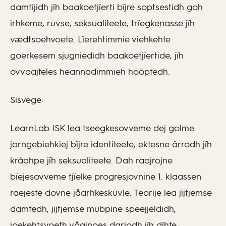
damtijidh jïh baakoetjïerti bïjre soptsestidh goh
irhkeme, ruvse, seksualiteete, trïegkenasse jïh
vædtsoehvoete. Lïerehtimmie viehkehte
goerkesem sjugniedidh baakoetjïertide, jïh
ovvaajteles heannadimmieh hööptedh.
Sisvege:
LearnLab ISK lea tseegkesovveme dej golme
jarngebiehkiej bïjre identiteete, ektesne årrodh jïh
kråahpe jïh seksualiteete. Dah raajrojne
bïejesovveme tjïelke progresjovnine 1. klaassen
raejeste dovne jåarhkeskuvle. Teorije lea jïjtjemse
damtedh, jïjtjemse mubpine speejjeldidh,
joekehtsvoeth våajnoes darjodh jïh dïhte