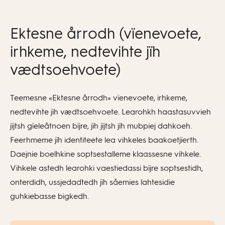
Ektesne årrodh (vïenevoete,
irhkeme, nedtevihte jïh
vædtsoehvoete)
Teemesne «Ektesne årrodh» vïenevoete, irhkeme,
nedtevihte jïh vædtsoehvoete. Learohkh haastasuvvieh
jïjtsh gïeleåtnoen bïjre, jïh jïjtsh jïh mubpiej dahkoeh.
Feerhmeme jïh identiteete lea vihkeles baakoetjïerth.
Daejnie boelhkine soptsestalleme klaassesne vihkele.
Vihkele astedh learohki vaestiedassi bïjre soptsestidh,
onterdidh, ussjedadtedh jïh såemies lahtesidie
guhkiebasse bigkedh.