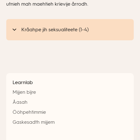
utnieh mah maehtieh krïevije årrodh.
Kråahpe jïh seksualiteete (1-4)
Learnlab
Mijjen bïjre
Åasah
Ööhpehtimmie
Gaskesadth mijjem