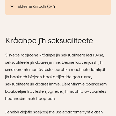
Ektesne årrodh (3-4)
Kråahpe jïh seksualiteete
Sisvege raajrosne kråahpe jïh seksualiteete lea ruvse,
seksualiteete jïh daaresjimmie. Desnie laavenjassh jïh
simuleeremh man åvteste learohkh maehtieh damtijidh
jïh baakoeh bïejedh baakoetjïertide goh ruvse,
seksualiteete jïh daaresjimmie. Lïerehtimmie goerkesem
baakoetjïerti åvteste sjugnede, jïh maahta ovvaajteles
heannadimmieh hööptedh.
Jienebh dejstie soejkesjistie ussjedadtemegyhtjelassh