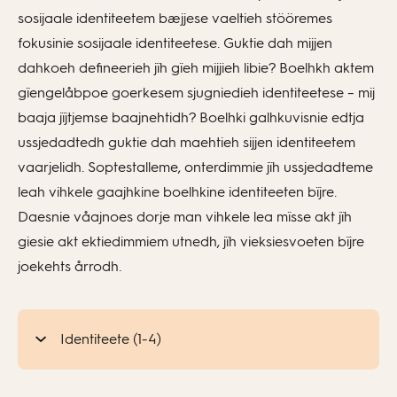
sosijaale identiteetem bæjjese vaeltieh stööremes
fokusinie sosijaale identiteetese. Guktie dah mijjen
dahkoeh defineerieh jïh gïeh mijjieh libie? Boelhkh aktem
gïengelåbpoe goerkesem sjugniedieh identiteetese – mij
baaja jïjtjemse baajnehtidh? Boelhki galhkuvisnie edtja
ussjedadtedh guktie dah maehtieh sijjen identiteetem
vaarjelidh. Soptestalleme, onterdimmie jïh ussjedadteme
leah vihkele gaajhkine boelhkine identiteeten bïjre.
Daesnie våajnoes dorje man vihkele lea mïsse akt jïh
giesie akt ektiedimmiem utnedh, jïh vieksiesvoeten bïjre
joekehts årrodh.
Identiteete (1-4)