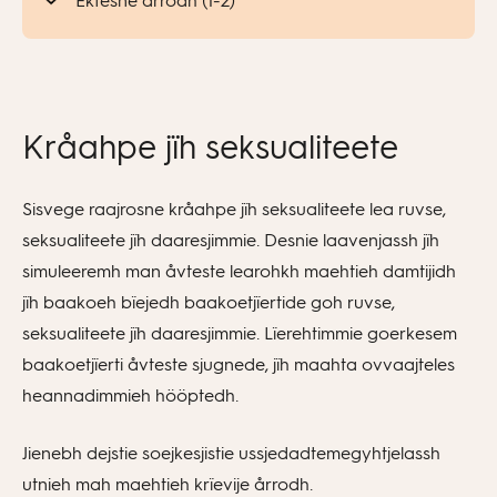
Ektesne årrodh (1-2)
Kråahpe jïh seksualiteete
Sisvege raajrosne kråahpe jïh seksualiteete lea ruvse,
seksualiteete jïh daaresjimmie. Desnie laavenjassh jïh
simuleeremh man åvteste learohkh maehtieh damtijidh
jïh baakoeh bïejedh baakoetjïertide goh ruvse,
seksualiteete jïh daaresjimmie. Lïerehtimmie goerkesem
baakoetjïerti åvteste sjugnede, jïh maahta ovvaajteles
heannadimmieh hööptedh.
Jienebh dejstie soejkesjistie ussjedadtemegyhtjelassh
utnieh mah maehtieh krïevije årrodh.