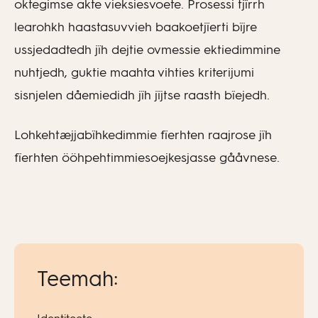
oktegimse akte vieksiesvoete. Prosessi tjïrrh
learohkh haastasuvvieh baakoetjïerti bïjre
ussjedadtedh jïh dejtie ovmessie ektiedimmine
nuhtjedh, guktie maahta vihties kriterijumi
sisnjelen dåemiedidh jïh jïjtse raasth bïejedh.
Lohkehtæjjabïhkedimmie fïerhten raajrose jïh
fïerhten ööhpehtimmiesoejkesjasse gååvnese.
Teemah: