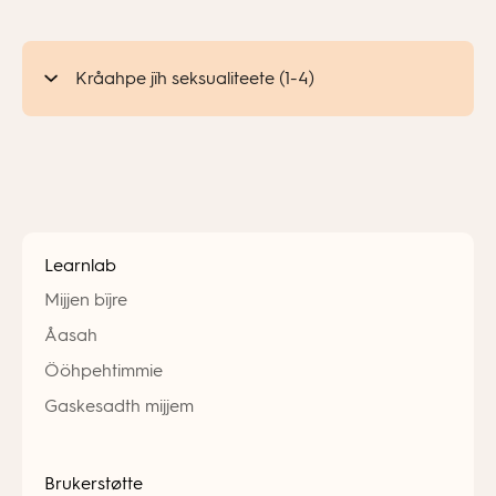
Kråahpe jïh seksualiteete (1-4)
Learnlab
Mijjen bïjre
Åasah
Ööhpehtimmie
Gaskesadth mijjem
Brukerstøtte