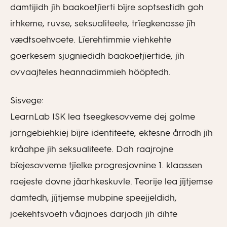
damtijidh jïh baakoetjïerti bïjre soptsestidh goh
irhkeme, ruvse, seksualiteete, trïegkenasse jïh
vædtsoehvoete. Lïerehtimmie viehkehte
goerkesem sjugniedidh baakoetjïertide, jïh
ovvaajteles heannadimmieh hööptedh.
Sisvege:
LearnLab ISK lea tseegkesovveme dej golme
jarngebiehkiej bïjre identiteete, ektesne årrodh jïh
kråahpe jïh seksualiteete. Dah raajrojne
bïejesovveme tjïelke progresjovnine 1. klaassen
raejeste dovne jåarhkeskuvle. Teorije lea jïjtjemse
damtedh, jïjtjemse mubpine speejjeldidh,
joekehtsvoeth våajnoes darjodh jïh dïhte