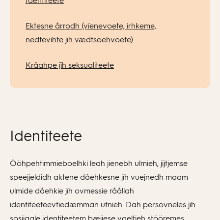
Identiteete
Ektesne årrodh (vïenevoete, irhkeme,
nedtevihte jïh vædtsoehvoete)
Kråahpe jïh seksualiteete
Identiteete
Ööhpehtimmieboelhki leah jienebh ulmieh, jïjtjemse
speejjeldidh aktene dåehkesne jïh vuejnedh maam
ulmide dåehkie jïh ovmessie råållah
identiteeteevtiedæmman utnieh. Dah persovneles jïh
sosijaale identiteetem bæjjese vaeltieh stööremes