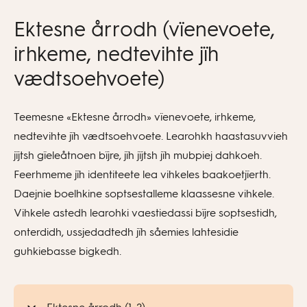
Ektesne årrodh (vïenevoete,
irhkeme, nedtevihte jïh
vædtsoehvoete)
Teemesne «Ektesne årrodh» vïenevoete, irhkeme,
nedtevihte jïh vædtsoehvoete. Learohkh haastasuvvieh
jïjtsh gïeleåtnoen bïjre, jïh jïjtsh jïh mubpiej dahkoeh.
Feerhmeme jïh identiteete lea vihkeles baakoetjïerth.
Daejnie boelhkine soptsestalleme klaassesne vihkele.
Vihkele astedh learohki vaestiedassi bïjre soptsestidh,
onterdidh, ussjedadtedh jïh såemies lahtesidie
guhkiebasse bigkedh.