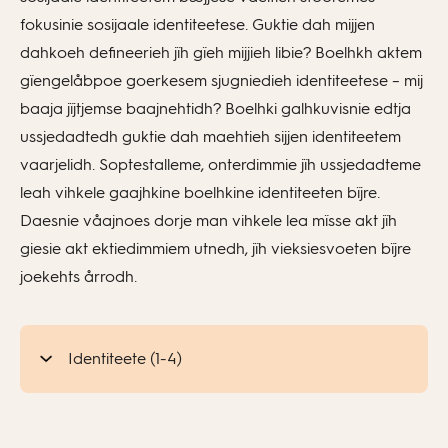
fokusinie sosijaale identiteetese. Guktie dah mijjen
dahkoeh defineerieh jïh gïeh mijjieh libie? Boelhkh aktem
gïengelåbpoe goerkesem sjugniedieh identiteetese – mij
baaja jïjtjemse baajnehtidh? Boelhki galhkuvisnie edtja
ussjedadtedh guktie dah maehtieh sijjen identiteetem
vaarjelidh. Soptestalleme, onterdimmie jïh ussjedadteme
leah vihkele gaajhkine boelhkine identiteeten bïjre.
Daesnie våajnoes dorje man vihkele lea mïsse akt jïh
giesie akt ektiedimmiem utnedh, jïh vieksiesvoeten bïjre
joekehts årrodh.
Identiteete (1-4)