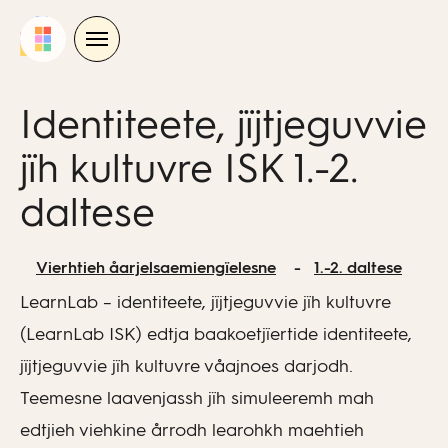
Skip
to
content
Identiteete, jïjtjeguvvie
jïh kultuvre ISK 1.-2.
daltese
Vierhtieh åarjelsaemiengïelesne
1.-2. daltese
LearnLab – identiteete, jïjtjeguvvie jïh kultuvre
(LearnLab ISK) edtja baakoetjïertide identiteete,
jïjtjeguvvie jïh kultuvre våajnoes darjodh.
Teemesne laavenjassh jïh simuleeremh mah
edtjieh viehkine årrodh learohkh maehtieh