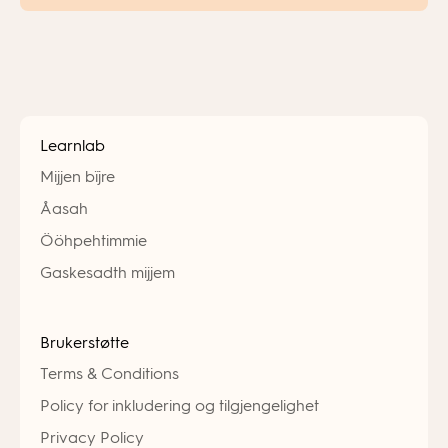
Learnlab
Mijjen bïjre
Åasah
Ööhpehtimmie
Gaskesadth mijjem
Brukerstøtte
Terms & Conditions
Policy for inkludering og tilgjengelighet
Privacy Policy