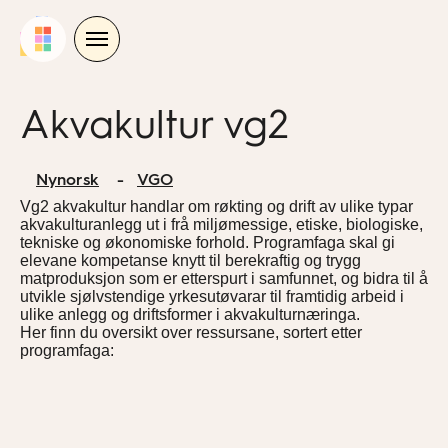
Skip
to
content
Akvakultur vg2
Nynorsk
VGO
Vg2 akvakultur handlar om røkting og drift av ulike typar
akvakulturanlegg ut i frå miljømessige, etiske, biologiske,
tekniske og økonomiske forhold. Programfaga skal gi
elevane kompetanse knytt til berekraftig og trygg
matproduksjon som er etterspurt i samfunnet, og bidra til å
utvikle sjølvstendige yrkesutøvarar til framtidig arbeid i
ulike anlegg og driftsformer i akvakulturnæringa.
Her finn du oversikt over ressursane, sortert etter
programfaga: