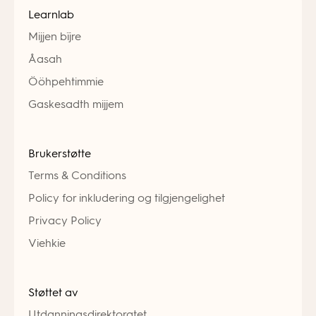
Learnlab
Mijjen bïjre
Åasah
Ööhpehtimmie
Gaskesadth mijjem
Brukerstøtte
Terms & Conditions
Policy for inkludering og tilgjengelighet
Privacy Policy
Viehkie
Støttet av
Utdanningsdirektoratet