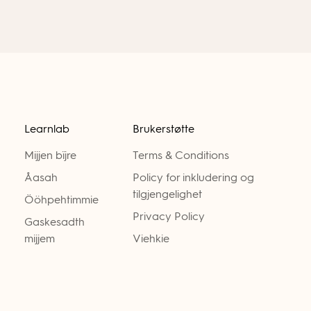
Learnlab
Brukerstøtte
Mijjen bïjre
Terms & Conditions
Åasah
Policy for inkludering og
tilgjengelighet
Ööhpehtimmie
Privacy Policy
Gaskesadth
mijjem
Viehkie