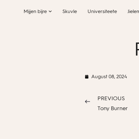
Skip
Mijjen bïjre
Skuvle
Universiteete
Jiele
to
content
August 08, 2024
PREVIOUS
Tony Burner