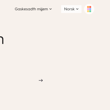
Gaskesadth mijjem
Norsk
n