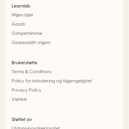
Learnlab
Mijjen bïjre
Åasah
Ööhpehtimmie
Gaskesadth mijjem
Brukerstøtte
Terms & Conditions
Policy for inkludering og tilgjengelighet
Privacy Policy
Viehkie
Støttet av
Utdanningsdirektoratet