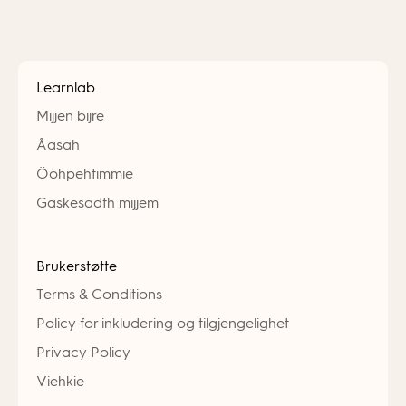
Learnlab
Mijjen bïjre
Åasah
Ööhpehtimmie
Gaskesadth mijjem
Brukerstøtte
Terms & Conditions
Policy for inkludering og tilgjengelighet
Privacy Policy
Viehkie