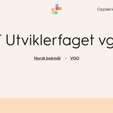
Opplæri
T Utviklerfaget v
Norsk bokmål
VGO