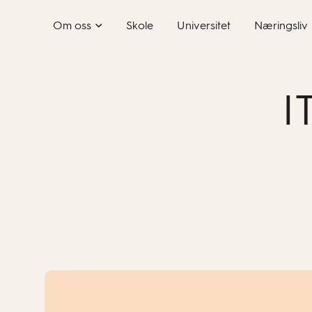
Skip
Om oss
Skole
Universitet
Næringsliv
to
content
I