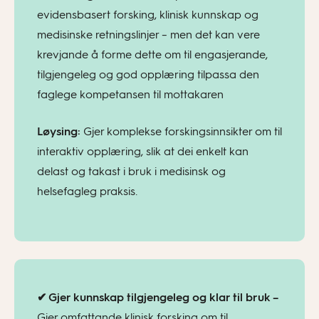
evidensbasert forsking, klinisk kunnskap og
medisinske retningslinjer – men det kan vere
krevjande å forme dette om til engasjerande,
tilgjengeleg og god opplæring tilpassa den
faglege kompetansen til mottakaren
Løysing:
Gjer komplekse forskingsinnsikter om til
interaktiv opplæring, slik at dei enkelt kan
delast og takast i bruk i medisinsk og
helsefagleg praksis.
✔ Gjer kunnskap tilgjengeleg og klar til bruk –
Gjer omfattande klinisk forsking om til