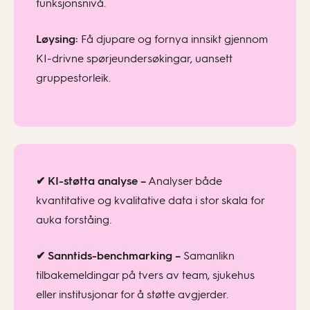
funksjonsnivå.
Løysing:
Få djupare og fornya innsikt gjennom
KI-drivne spørjeundersøkingar, uansett
gruppestorleik.
✔ KI-støtta analyse –
Analyser både
kvantitative og kvalitative data i stor skala for
auka forståing.
✔ Sanntids-benchmarking –
Samanlikn
tilbakemeldingar på tvers av team, sjukehus
eller institusjonar for å støtte avgjerder.