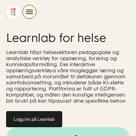
Skip
to
content
Learnlab for helse
Learnlab tilbyr helsesektoren pedagogiske og
analytiske verktøy for opplæring, forsking og
kunnskapsformidling. Dei interaktive
opplæringsverktøya våre mogleggjer læring og
samarbeid på morsmålet til deltakaren gjennom
sanntidsomsetting, og inkluderer både KI-støtte
og rapportering. Plattforma er fullt ut GDPR-
kompatibel, og måten den kunstige intelligensen
blir brukt på kan tilpassast dine spesifikke behov.
Logg inn på Learnlab