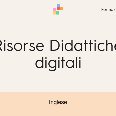
s
Formaz
Risorse Didattich
digitali
Inglese