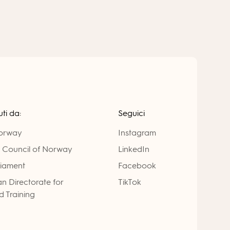
ti da:
Seguici
Norway
Instagram
 Council of Norway
LinkedIn
liament
Facebook
n Directorate for
TikTok
 Training