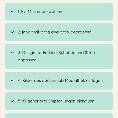
1. Ein Muster auswählen
2. Inhalt mit 'drag and drop' bearbeiten
Vorstellungsseite („Über mich / Über
unser Projekt“)
3. Design mir Farben, Schriften und Stilen
anpassen
Seite mit wissenschaftlichen Artikeln
bzw. Berichten
Überschriften und Fließtext
4. Bilder aus der Lernlab Mediathek einfügen
Portfolio (mehrere Abschnitte und
Kästen mit Fakten, Zitaten und
Galerie)
Kernaussagen
5. KI generierte Empfehlungen einbauen
Farbschemata (Hintergrund,
Kampagnenseite (Botschaft +
Primär-/Sekundärfarben,
Bildergalerien und Einzelbilder
Handlungsaufforderung)
Schaltflächen)