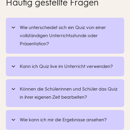
Häufig gestellte Fragen
Wie unterscheidet sich ein Quiz von einer
vollständigen Unterrichtsstunde oder
Präsentation?
Das Quiz konzentriert sich auf schnelles
Engagement und Feedback. Es beinhaltet keine
Kann ich Quiz live im Unterricht verwenden?
langen Inhalte oder strukturierte Diskussionen
Ja!
Du kannst
ein Quiz live laufen lassen und die
wie bei Unterrichtsstunden. Stattdessen ist es
Antworten anzeigen, sobald sie eintreffen. Dies
Können die Schülerinnen und Schüler das Quiz
ideal für Aufwärmübungen, Exit-Tickets oder
ist eine großartige Möglichkeit, während einer
in ihrer eigenen Zeit bearbeiten?
Mini
-A
ssessments.
Unterrichtsstunde sofortige Interaktion zu
Ja, natürlich.
Lehrende
können den Schülern
schaffen.
und Schülerinnen
über Planen und Bewerten
Wie kann ich mir die Ergebnisse ansehen?
Quizfragen im asynchronen Modus zuweisen.