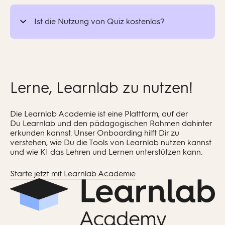
Sie bearbeiten es dann, wenn es in ihren
Ist die Nutzung von Quiz kostenlos?
individuellen
Zeitplan passt.
Ja. Quiz ist ein kostenloses Tool für alle
Learnlab
-Benutzer. Sie können Quiz erstellen
und durchführen, ohne dass zusätzliche Kosten
Lerne, Learnlab zu nutzen!
anfallen.
Die
Learnlab
Academ
ie
ist eine Plattform, auf der
Du
Learnlab
und den pädagogischen Rahmen dahinter
erkunden kannst. Unser Onboarding hilft Dir zu
verstehen, wie Du die Tools von
Learnlab
nutzen kannst
und wie KI das Lehren und Lernen unterstützen kann.
Starte jetzt mit Learnlab Academie