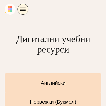
Skip
to
content
Дигитални учебни
ресурси
Английски
Норвежки (Букмол)