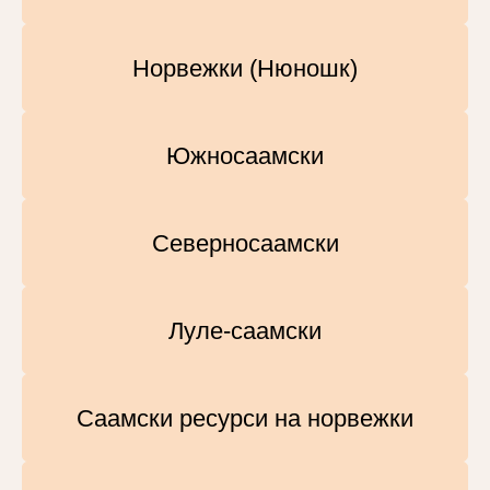
Норвежки (Нюношк)
Южносаамски
Северносаамски
Луле-саамски
Саамски ресурси на норвежки