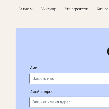
Skip
За нас
Училища
Университети
Бизнес
to
content
Име
Имейл адрес