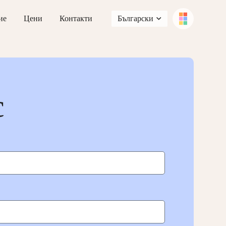
ие
Цени
Контакти
Български
с