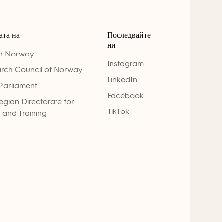
ата на
Последвайте
ни
on Norway
Instagram
rch Council of Norway
LinkedIn
Parliament
Facebook
gian Directorate for
TikTok
 and Training