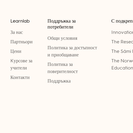
Learnlab
Поддръжка за
С подкреп
потребители
За нас
Innovati
Общи условия
Партньори
The Resea
Политика за достъпност
Цени
The Sámi 
и приобщаване
Kурсове за
The Norwe
Политика за
учители
Education
поверителност
Контакти
Поддръжка