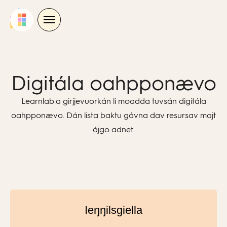
Skip
to
content
Digitála oahpponævo
Learnlab:a girjjevuorkán li moadda tuvsán digitála
oahpponævo. Dán lista baktu gávna dav resursav majt
ájgo adnet.
Ieŋŋilsgiella