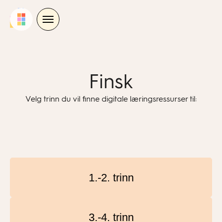
Skip
to
content
Finsk
Velg trinn du vil finne digitale læringsressurser til:
1.-2. trinn
3.-4. trinn