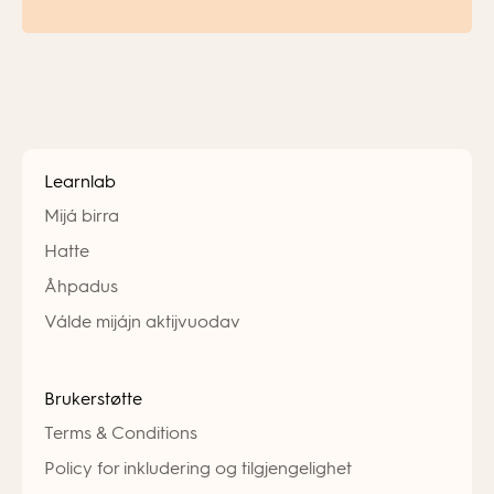
Learnlab
Mijá birra
Hatte
Åhpadus
Válde mijájn aktijvuodav
Brukerstøtte
Terms & Conditions
Policy for inkludering og tilgjengelighet