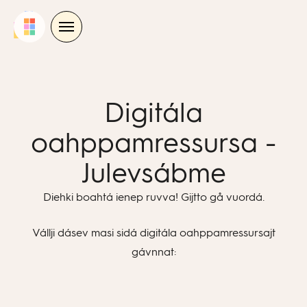
Skip
to
content
Digitála
oahppamressursa -
Julevsábme
Diehki boahtá ienep ruvva! Gijtto gå vuordá.
Vállji dásev masi sidá digitála oahppamressursajt
gávnnat: