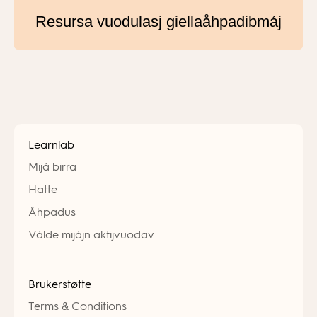
Resursa vuodulasj giellaåhpadibmáj
Learnlab
Mijá birra
Hatte
Åhpadus
Válde mijájn aktijvuodav
Brukerstøtte
Terms & Conditions