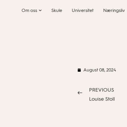
Skip
Om oss
Skule
Universitet
Næringsliv
to
content
August 08, 2024
PREVIOUS
Louise Stoll