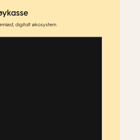
tøykasse
løst, digitalt økosystem.