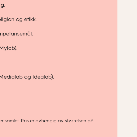
ng.
igion og etikk.
ompetansemål.
(Mylab).
, Medialab og Idealab).
r samlet. Pris er avhengig av størrelsen på