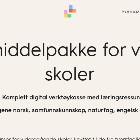
s
Formaz
middelpakke for
skoler
Komplett digital verktøykasse med læringsressur
agene norsk, samfunnskunnskap, naturfag, engelsk 
r for videregående skoler knyttet til de tre tverrfaglig