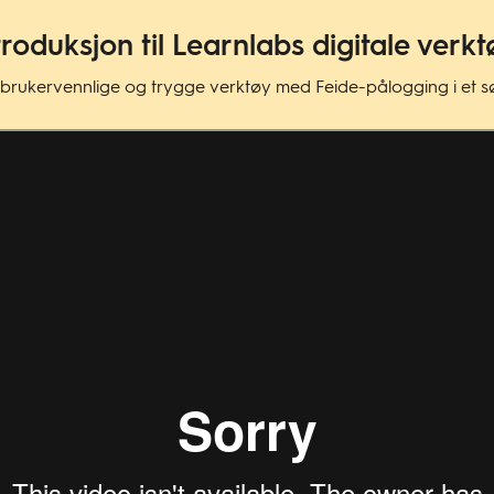
troduksjon til Learnlabs digitale verk
 brukervennlige og trygge verktøy med Feide-pålogging i et søm