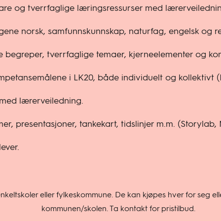
bare og tverrfaglige læringsressurser med lærerveiledni
gene norsk, samfunnskunnskap, naturfag, engelsk og rel
e begreper, tverrfaglige temaer, kjerneelementer og k
ompetansemålene i LK20, både individuelt og kollektivt 
 med lærerveiledning.
er, presentasjoner, tankekart, tidslinjer m.m. (Storylab
ever.
eltskoler eller fylkeskommune. De kan kjøpes hver for seg elle
kommunen/skolen. Ta kontakt for pristilbud.