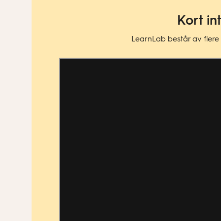
Kort in
LearnLab består av flere