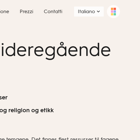
ione
Prezzi
Contatti
Italiano
 videregående
ser
og religion og etikk
e temaene. Det finnes flest ressurser til fagene